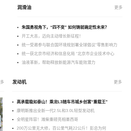
润滑油
更多
朱国勇视角下，“四不变” 如何铸就确定性未来？
开工大吉，迈向主动增长新征程！
统一受邀参与联合国环境规划署全球倡议“零售影响力
统一获北京市经济和信息化局 “北京市企业技术中心
油液革新，帮助释放新能源汽车能效潜力
多
发动机
更多
高承载稳如泰山！乘龙L3随车吊城乡创富“重载王”
康明斯推出全新一代2.5L和3.0L轻型发动机
全明星阵容！潍柴重磅亮相墨西哥
200万公里无大修，百公里气耗22公斤！彭总为何