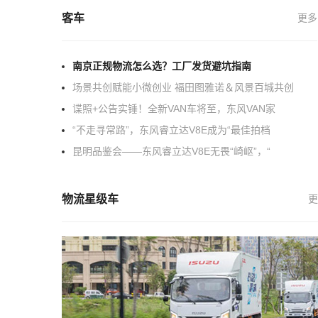
客车
更多
南京正规物流怎么选？工厂发货避坑指南
场景共创赋能小微创业 福田图雅诺＆风景百城共创
谍照+公告实锤！全新VAN车将至，东风VAN家
“不走寻常路”，东风睿立达V8E成为“最佳拍档
昆明品鉴会——东风睿立达V8E无畏“崎岖”，“
物流星级车
更