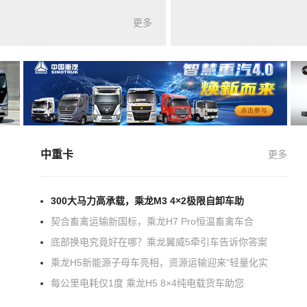
更多
中重卡
更多
300大马力高承载，乘龙M3 4×2极限自卸车助
契合畜禽运输新国标，乘龙H7 Pro恒温畜禽车合
底部换电究竟好在哪？乘龙翼威5牵引车告诉你答案
乘龙H5新能源子母车亮相，资源运输迎来“轻量化实
每公里电耗仅1度 乘龙H5 8×4纯电载货车助您