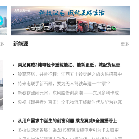
多
新能源
更多
乘龙翼威2纯电轻卡重载能扛、能耗更低，城配货运更
铃聚环塔，共赴征程：江西五十铃穿越之旅火热招募中
特来电联手新石器，要为无人驾驶车建一个“家”？
新春锣鼓闹元宵，东风股份创高潮 ——东风多利卡成
央视《碳寻者》直击！全电物流干线新时代从华为兆瓦
从用户需求中诞生的创富利器 乘龙翼威5全国重磅上
多拉快跑还省钱！乘龙H5超轻版纯电牵引为卡友赚更