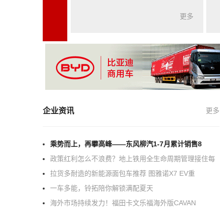
更多
企业资讯
更多
乘势而上，再攀高峰——东风柳汽1-7月累计销售8
政策红利怎么不浪费？地上铁用全生命周期管理接住每
拉货多耐造的新能源面包车推荐 图雅诺X7 EV重
一车多能，铃拓陪你解锁满配夏天
海外市场持续发力！福田卡文乐福海外版CAVAN