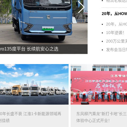
物流老板选
20年，从HO
20年，从H
10年逆袭！
200万公
o135度平台 长续航安心之选
发布会当日斩
60年长盛不衰 江淮1卡新能源领域再
东风柳汽乘龙“新打卡地”长
创佳绩
体验中心正式开业！