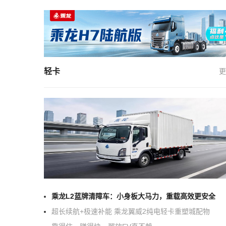
轻卡
更
乘龙L2蓝牌清障车：小身板大马力，重载高效更安全
超长续航+极速补能 乘龙翼威2纯电轻卡重塑城配物