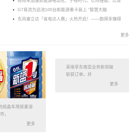
商用车加速新能源电动化：宁德时代、亿纬锂能、比亚
G7易流为远池100台新能源重卡装上 “智慧大脑
东风睿立达「省电达人赛」火热开启！——跑得多赚得
更多
采埃孚东南亚业务新突破
斩获订单，并
更多
抗结晶车用尿素溶
市，
更多