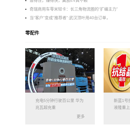
靠得住，赚得快，翼放EV真不赖
奇瑞商用车零米轻卡：长三角物流圈的“扩编主力”
当“客户”变成“推荐者”:武汉顶叶用40台订单，
零配件
充电5分钟行驶百公里 华为
新蓝1号
兆瓦超充重
液隆重上
更多