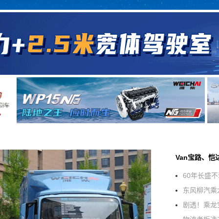
Van宝路、恺
60年长盛
东风柳汽乘
剧透！乘龙