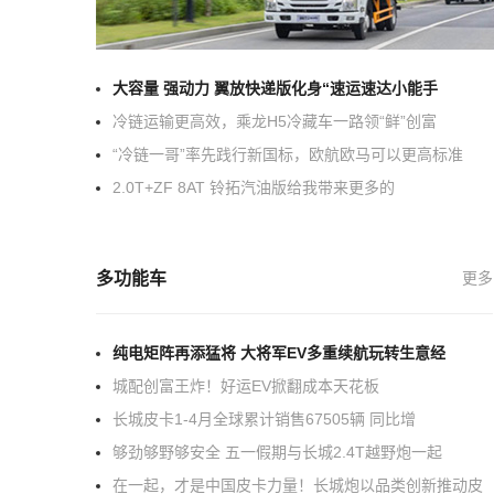
大容量 强动力 翼放快递版化身“速运速达小能手
冷链运输更高效，乘龙H5冷藏车一路领“鲜”创富
“冷链一哥”率先践行新国标，欧航欧马可以更高标准
2.0T+ZF 8AT 铃拓汽油版给我带来更多的
多功能车
更多
纯电矩阵再添猛将 大将军EV多重续航玩转生意经
城配创富王炸！好运EV掀翻成本天花板
长城皮卡1-4月全球累计销售67505辆 同比增
够劲够野够安全 五一假期与长城2.4T越野炮一起
在一起，才是中国皮卡力量！长城炮以品类创新推动皮