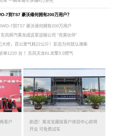
对车 一辆车每年多赚6万多元
WO-7到TS7 豪沃缘何拥有200万用户？
OWO-7到TS7 豪沃缘何拥有200万用户
 东风柳汽乘龙成这家运输公司 “完美伙伴”
里无大修，百公里气耗22公斤！彭总为何就认潍柴
三大创新＋三大维度 揭秘广汽日野转型之路
单1220 台 ！东风天龙KL龙擎3.0燃气
三角客户
剧透！乘龙宝藏级客户体验中心即将
开业 可免费试车