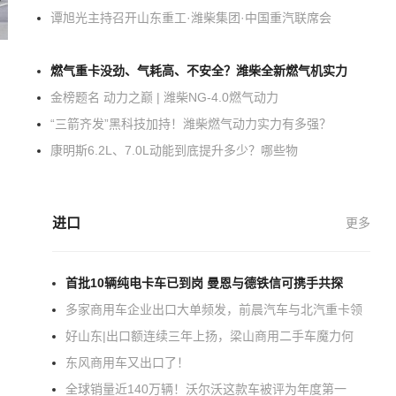
谭旭光主持召开山东重工·潍柴集团·中国重汽联席会
燃气重卡没劲、气耗高、不安全？潍柴全新燃气机实力
金榜题名 动力之巅 | 潍柴NG-4.0燃气动力
“三箭齐发”黑科技加持！潍柴燃气动力实力有多强？
康明斯6.2L、7.0L动能到底提升多少？哪些物
进口
更多
首批10辆纯电卡车已到岗 曼恩与德铁信可携手共探
多家商用车企业出口大单频发，前晨汽车与北汽重卡领
好山东|出口额连续三年上扬，梁山商用二手车魔力何
东风商用车又出口了！
全球销量近140万辆！沃尔沃这款车被评为年度第一