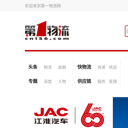
欢迎来到第一物流网
头条
快物流
物流
金融
快递
快运
专题
供应链
深度
人物
服务
管理