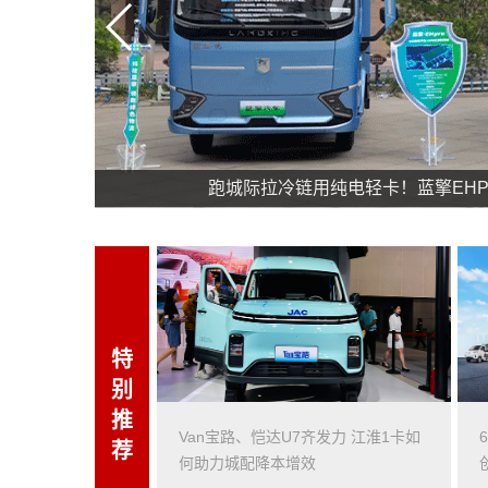
跑城际拉冷链用纯电轻卡！蓝擎EHPr
特
别
推
Van宝路、恺达U7齐发力 江淮1卡如
荐
何助力城配降本增效