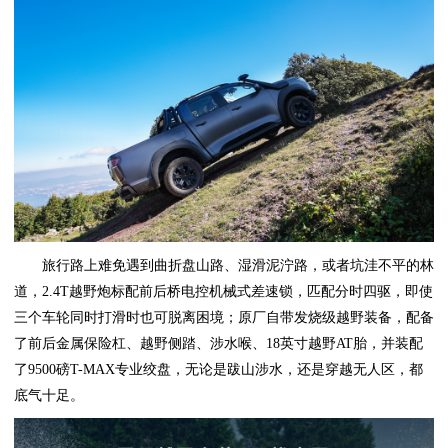
旅行路上难免遇到曲折盘山路、湿滑泥泞路，或者坑洼不平的林
道，2.4T越野炮标配前后桥电控机械式差速锁，匹配分时四驱，即使
三个车轮同时打滑时也可脱离困境；原厂自带发烧级越野装备，配备
了前后金属保险杠、越野侧踏、涉水喉、18英寸越野AT胎，并装配
了9500磅T-MAX专业绞盘，无论是跋山涉水，还是穿越无人区，都
底气十足。