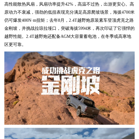
高性能散热风扇，风扇功率提升42%，高温不过热，出游更安心。高
原动力不衰减，强劲的低扭表现充分满足高原爬坡场景，海拔4700米
仍可爆发400N·m扭矩；去年8月，2.4T越野炮原装素车登顶虎克之路
金刚坡，并挑战拉琼拉垭口，突破海拔5994米，再次印证了它强悍的
越野性能。2.4T越野炮还配备AGM大容量蓄电池，在冬季或高寒地
区更可靠。