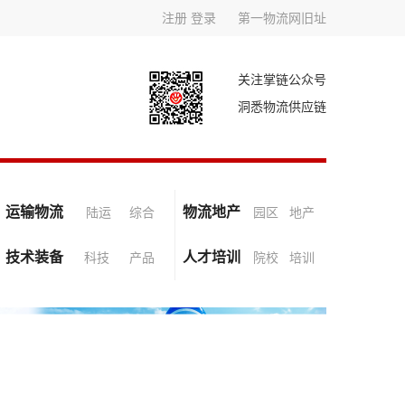
注册
登录
第一物流网旧址
关注掌链公众号
洞悉物流供应链
运输物流
物流地产
陆运
综合
园区
地产
技术装备
人才培训
科技
产品
院校
培训