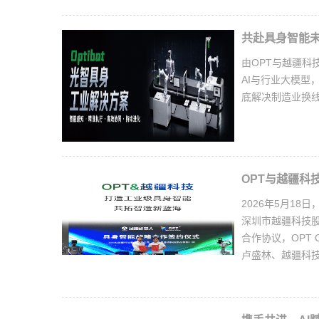
共赴具身智能未来
由OPT与越疆科
AI与行业大模型
底解决制造业换
OPT与越疆科
2026年5月18
深圳市越疆科技股
合作协议，OPT
卢盛林、越疆科