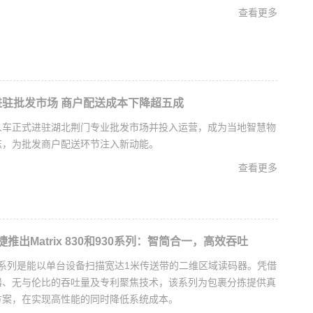
查看更多
驻批发市场 商户配送成本下降超五成
人车正式进驻湖北荆门专业批发市场并投入运营，成为当地智慧物
志，为批发商户配送环节注入新动能。
查看更多
得利捷推出Matrix 830和930系列：智简合一，高效吞吐
0和930系列是能以单台设备扫描宽达1米传送带的二维区域读码器。凭借
器、无与伦比的吞吐量及专利聚焦技术，该系列为包裹分拣提供真
方案，在实现高性能的同时降低系统成本。