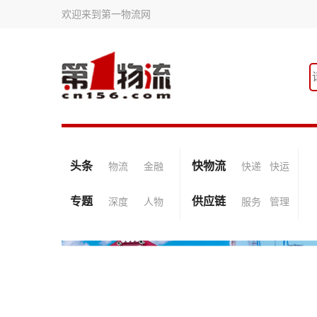
欢迎来到第一物流网
头条
快物流
物流
金融
快递
快运
专题
供应链
深度
人物
服务
管理