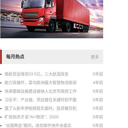
每月热点
更多
南航货运增资33.5亿，三大航混改告
5年前
助力双循环，菜鸟欧洲最大智慧物流枢纽
4年前
快递基础设施建设被纳入北京市政府工作
5年前
习近平：产业链、供应链在关键时刻不能
5年前
饿了么新年伊始频现负面时，投资餐饮机
5年前
旷视徐庆才谈“AI+物流”：2020
5年前
“全国两会”期间，进京邮件快件全面实
5年前