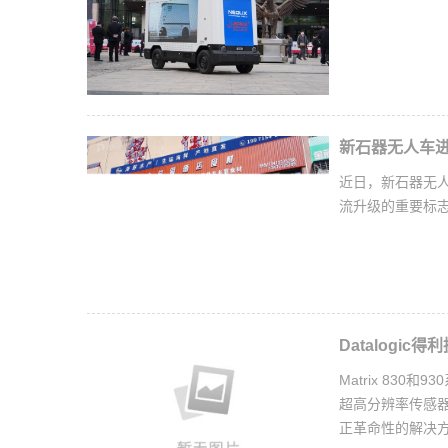
新石器无人车进
近日，新石器无
流升级的重要标
Datalogic
Matrix 83
超高分辨率传感
正革命性的解决