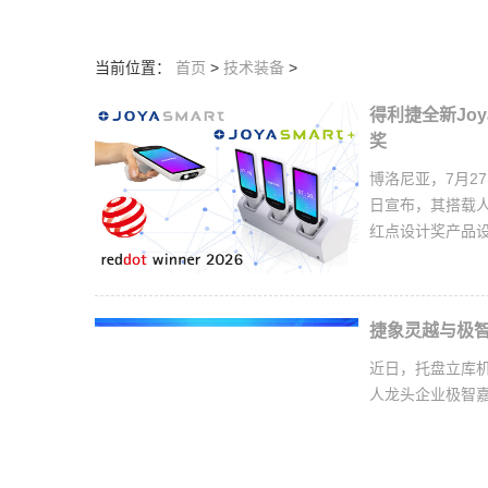
当前位置：
首页
>
技术装备
>
得利捷全新Joy
奖
博洛尼亚，7月27
日宣布，其搭载人工
红点设计奖产品
捷象灵越与极
近日，托盘立库机
人龙头企业极智嘉