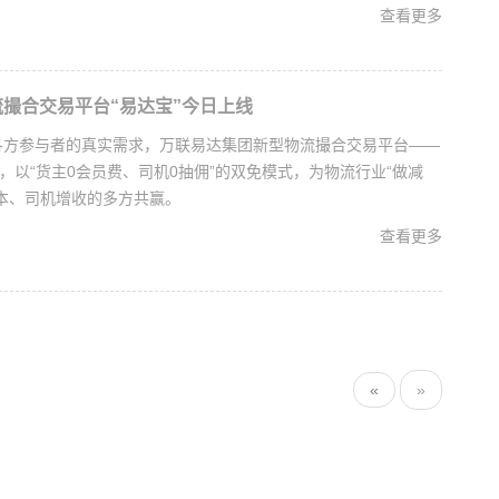
查看更多
撮合交易平台“易达宝”今日上线
各方参与者的真实需求，万联易达集团新型物流撮合交易平台——
线，以“货主0会员费、司机0抽佣”的双免模式，为物流行业“做减
本、司机增收的多方共赢。
查看更多
«
»