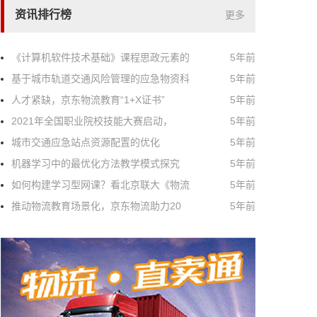
资讯排行榜
更多
《计算机软件技术基础》课程思政元素的
5年前
基于城市轨道交通风险管理的应急物资科
5年前
人才紧缺，京东物流教育“1+X证书”
5年前
2021年全国职业院校技能大赛启动，
5年前
城市交通应急站点资源配置的优化
5年前
机器学习中的最优化方法教学模式探究
5年前
如何构建学习型网课？看北京联大《物流
5年前
推动物流教育场景化，京东物流助力20
5年前