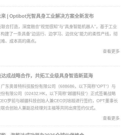
 | Optibot光智具身工业解决方案全新发布
技联合打造，深度融合“视觉感知”与“具身智能机器人”，基于工业
，构建了一条具备“边运行、边学习、边优化”能力的柔性产线，彻
线难、成本高的痛点。
查看更多
技达成战略合作，共拓工业级具身智造新蓝海
日，广东奥普特科技股份有限公司（688686，以下简称”OPT“）与
份有限公司（02432.HK，以下简称”越疆科技“）正式签署战略
 CEO罗前与越疆科技创始人兼CEO刘培超进行签约，OPT董事长
技联合创始人兼副总经理刘主福等共同出席签约仪式。
查看更多