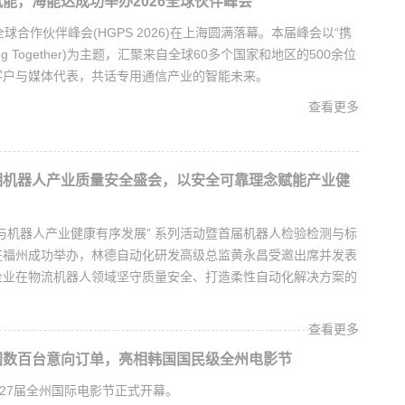
赋能，海能达成功举办2026全球伙伴峰会
球合作伙伴峰会(HGPS 2026)在上海圆满落幕。本届峰会以“携
cing Together)为主题，汇聚来自全球60多个国家和地区的500余位
客户与媒体代表，共话专用通信产业的智能未来。
查看更多
相机器人产业质量安全盛会，以安全可靠理念赋能产业健
与机器人产业健康有序发展” 系列活动暨首届机器人检验检测与标
在福州成功举办，林德自动化研发高级总监黄永昌受邀出席并发表
企业在物流机器人领域坚守质量安全、打造柔性自动化解决方案的
查看更多
国数百台意向订单，亮相韩国国民级全州电影节
第27届全州国际电影节正式开幕。