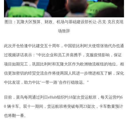
图注：瓦隆大区预算、财政、机场与基础建设部长让-吕克·克吕克现
场致辞
此次开仓恰逢中比建交五十周年，中国驻比利时大使馆张弛代办也通
过视频讲话表示：“中比企业和员工并肩携手，克服疫情影响，保证
项目如期完工，巩固比利时和瓦隆大区作为欧洲物流枢纽的地位。相
信更加密切的经贸交流合作将使两国人民进一步增进相互了解，深化
中比友谊，助力中比‘一带一路’合作行稳致远。”
目前，菜鸟每周通过列日eHub组织约18架次货运航班，每天运营约6
0 辆卡车。双十一期间，货运航班将突破每周23架次，卡车数量预计
也将翻一番。