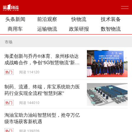
头条新闻
前沿观察
快物流
技术装备
商用车
运输物流
政策研报
数智物流
市场
海柔创新与乔丹®体育、泉州移动达
成战略合作，争创“5G智慧物流”新标
杆
热门
阅读 114120
制药、流通、终端，库宝系统助力医
药行业实现全流程“智慧到家”
热门
阅读 144010
淘油宝助力油站智慧转型，抢夺万亿
级市场获客新机遇
热门
阅读 139226