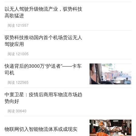
以无人驾驶升级物流产业，驭势科技
高歌猛进
阅读 121557
驭势科技推动国内首个机场货运无人
驾驶应用
阅读 121005
快递背后的3000万“护送者”——卡车
司机
阅读 122565
中寰卫星：疫情后商用车物流市场趋
势向好
阅读 30640
物联网切入智能物流体系或成现实