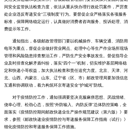
间安全监管执法检查力度，依法从重从快办理行政处罚案件，严厉查
处企业违反寄递安全“三项制度”行为。要督促企业严格落实各项服务
标准，保障网络稳定运行，认真做好消费者咨询服务、投诉处理、消
费提示等工作。
通知指出，各级邮政管理部门要以机械操作、车辆交通、消防用
电等为重点，督促企业做好营业网点、处理中心等生产作业场所现场
管理和风险隐患排查整治工作，严防生产安全事故发生。督促指导企
业及时排查化解矛盾纠纷，落实“四个一”机制，切实维护基层网络稳
定和快递小哥权益，加大执法检查和责任追究力度。北京、天津、河
北、山西、内蒙古、山东、辽宁省（区、市）邮政管理局要加强信息
互通和协调联动，着力构筑环京寄递安全“护城河”防线。
对于疫情防控工作，通知强调要坚决克服麻痹思想、厌战情绪、
侥幸心理、松劲心态，按照“外防输入、内防反弹”总体防控策略，全
面落实《疫情防控期间邮政快递业生产操作规范建议（第六版）》要
求，参照《邮政快递业疫情防控与寄递服务保障工作指南（试行）》
细化疫情防控和寄递服务保障工作措施。