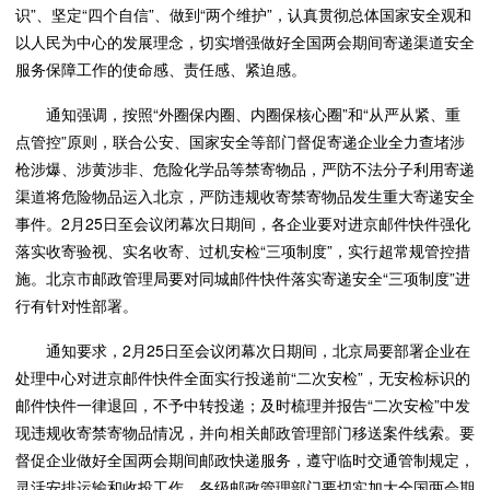
识”、坚定“四个自信”、做到“两个维护”，认真贯彻总体国家安全观和
以人民为中心的发展理念，切实增强做好全国两会期间寄递渠道安全
服务保障工作的使命感、责任感、紧迫感。
通知强调，按照“外圈保内圈、内圈保核心圈”和“从严从紧、重
点管控”原则，联合公安、国家安全等部门督促寄递企业全力查堵涉
枪涉爆、涉黄涉非、危险化学品等禁寄物品，严防不法分子利用寄递
渠道将危险物品运入北京，严防违规收寄禁寄物品发生重大寄递安全
事件。2月25日至会议闭幕次日期间，各企业要对进京邮件快件强化
落实收寄验视、实名收寄、过机安检“三项制度”，实行超常规管控措
施。北京市邮政管理局要对同城邮件快件落实寄递安全“三项制度”进
行有针对性部署。
通知要求，2月25日至会议闭幕次日期间，北京局要部署企业在
处理中心对进京邮件快件全面实行投递前“二次安检”，无安检标识的
邮件快件一律退回，不予中转投递；及时梳理并报告“二次安检”中发
现违规收寄禁寄物品情况，并向相关邮政管理部门移送案件线索。要
督促企业做好全国两会期间邮政快递服务，遵守临时交通管制规定，
灵活安排运输和收投工作。各级邮政管理部门要切实加大全国两会期