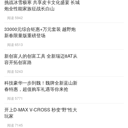
挑战冰雪极寒 共享皮卡文化盛宴 长城
炮全性能家族征战长白山
阅读 5942
33000元综合钜惠+万元套装 越野炮
新春限量版重磅登场
阅读 6513
新创富人的创富工具 全新瑞迈8AT从
容开拓创富路
阅读 5243
科技豪华一步到魏！魏牌全新蓝山新
春特惠，超值购车礼遇等你来抢
阅读 5771
开上D-MAX V-CROSS 秒变“野”性大
玩家
阅读 7145