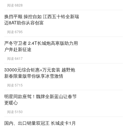
阅读 6828
换挡平顺 操控自如 江西五十铃全新瑞
迈8AT助你从容创富
阅读 6795
严冬守卫者 2.4T长城炮高寒版助力用
户奔赴新征途
阅读 6417
33000元综合钜惠+万元套装 越野炮
新春限量版带你纵享冰雪激情
阅读 5715
明星同款座驾！魏牌全新蓝山让春节
更暖心
阅读 5150
国内、出口销量双冠王 长城皮卡1月