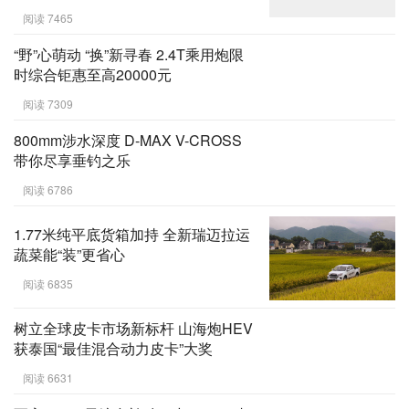
阅读 7465
“野”心萌动 “换”新寻春 2.4T乘用炮限
时综合钜惠至高20000元
阅读 7309
800mm涉水深度 D-MAX V-CROSS
带你尽享垂钓之乐
阅读 6786
1.77米纯平底货箱加持 全新瑞迈拉运
蔬菜能“装”更省心
阅读 6835
树立全球皮卡市场新标杆 山海炮HEV
获泰国“最佳混合动力皮卡”大奖
阅读 6631