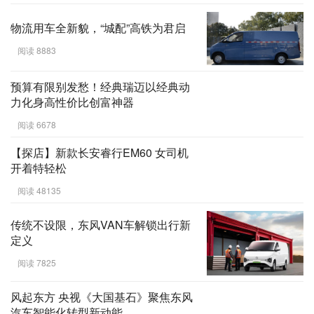
物流用车全新貌，“城配”高铁为君启
阅读 8883
预算有限别发愁！经典瑞迈以经典动
力化身高性价比创富神器
阅读 6678
【探店】新款长安睿行EM60 女司机
开着特轻松
阅读 48135
传统不设限，东风VAN车解锁出行新
定义
阅读 7825
风起东方 央视《大国基石》聚焦东风
汽车智能化转型新动能