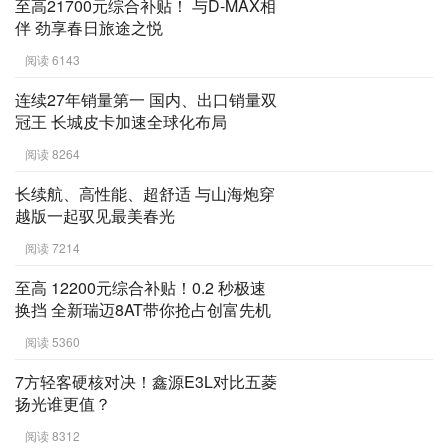
至高21700元综合补贴！ 与D-MAX相
伴 劲享春日旅途之悦
阅读 6143
连续27年销量第一 国内、出口销量双
冠王 长城皮卡加速全球化布局
阅读 8264
长续航、高性能、超舒适 与山海炮穿
越版一起驭见最美春光
阅读 7214
至高 12200元综合补贴！0.2 秒极速
换挡 全新瑞迈8AT带你抢占创富先机
阅读 5360
7方轻客硬核对决！鑫源E3L对比五菱
扬光谁更值？
阅读 8312