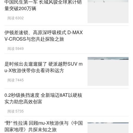
中国民生第一车 长城风骏全球累计销
量突破200万辆
阅读 6302
伊顿差速锁、高原深呼吸模式 D-MAX
V-CROSS与您共赴探险之旅
阅读 5949
是时候出去遛遛腿了 硬派越野SUV m
u-X牧游侠带你去看诗和远方
阅读 7445
0.2秒级换挡速度 全新瑞迈8AT以硬核
实力助您高效创富
阅读 5735
“野” 性拉满 回顾mu-X牧游侠与《中国
国家地理》共探未知之旅