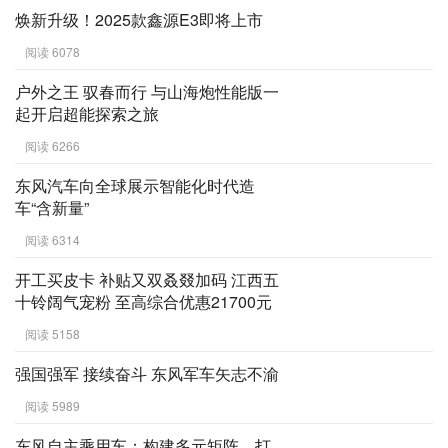
焕新升级！2025款鑫源E3即将上市
阅读 6078
户外之王 驭春而行 与山海炮性能版一
起开启超能探索之旅
阅读 6266
东风汽车向全球展示智能化时代造
车“含新量”
阅读 6314
开工买皮卡 补贴又双叒叕加码 江西五
十铃阔气宠粉 至高综合优惠21700元
阅读 5158
强国强军 接续奋斗 东风军车矢志不渝
阅读 5989
东风自主乘用车：构建多元矩阵，打