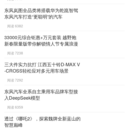
东风岚图全品类将搭载华为乾崑智驾
东风汽车打造“更聪明”的汽车
阅读 6382
33000元综合钜惠+万元套装 越野炮
新春限量版带你解锁情人节专属浪漫
阅读 7238
三大件实力抗打 江西五十铃D-MAX V
-CROSS轻松应对多元用车场景
阅读 7292
东风汽车全系自主乘用车品牌车型接
入DeepSeek模型
阅读 6359
透过《哪吒2》，探索魏牌全新蓝山的
智慧巅峰