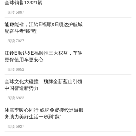
全球销售12321辆
阅读 5897
能赚能省，江铃E福顺&E顺达护航城
配奋斗者“钱”程
阅读 7027
江铃E顺达&E福顺推三大权益，车辆
更保值用车更安心
阅读 6652
全球文化大碰撞，魏牌全新蓝山引领
中国智造新势力
阅读 6923
冰雪季暖心同行 魏牌免费接驳巡游服
务助力美好生活一步到“魏”
阅读 5927