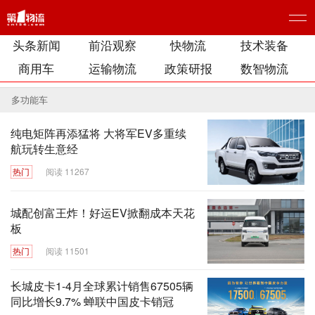
头条新闻
前沿观察
快物流
技术装备
商用车
运输物流
政策研报
数智物流
多功能车
纯电矩阵再添猛将 大将军EV多重续
航玩转生意经
热门
阅读 11267
城配创富王炸！好运EV掀翻成本天花
板
热门
阅读 11501
长城皮卡1-4月全球累计销售67505辆
同比增长9.7% 蝉联中国皮卡销冠