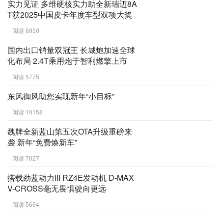
实力见证 多维硬核实力助全新瑞迈8A
T获2025中国皮卡年度车型双项大奖
阅读 6950
国内出口销量双冠王 长城炮加速全球
化布局 2.4T乘用炮于智利燃擎上市
阅读 5775
东风御风助您实现新年“小目标”
阅读 10158
魏牌全新蓝山第五次OTA升级重磅来
袭 新年“免费焕新车”
阅读 7027
搭载劲蓝动力III RZ4E发动机 D-MAX
V-CROSS毫无畏惧驶向更远
阅读 5664