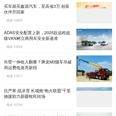
买车就买鑫源汽车，至高省3万 创富
伙伴开回家
阅读 10605
ADAS安全配置上新，2025款远程超
级VAN树立商用车安全新基准
阅读 10634
吊臂一伸收入翻番？乘龙M3随车吊破
局运费低迷亮新招
阅读 11817
抗严寒 战冰雪 长城炮“炮火联盟”千里
驰援助力新疆牧民转场
阅读 10754