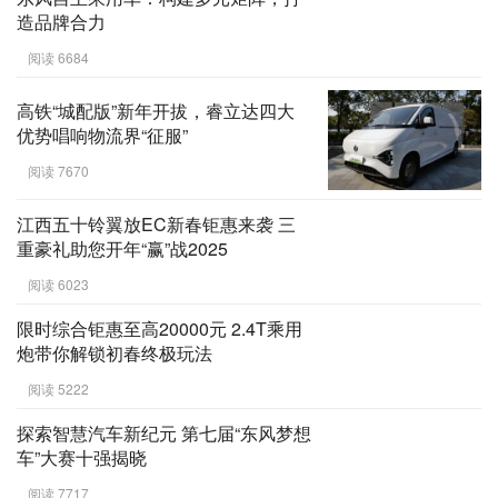
造品牌合力
阅读 6684
高铁“城配版”新年开拔，睿立达四大
优势唱响物流界“征服”
阅读 7670
江西五十铃翼放EC新春钜惠来袭 三
重豪礼助您开年“赢”战2025
阅读 6023
限时综合钜惠至高20000元 2.4T乘用
炮带你解锁初春终极玩法
阅读 5222
探索智慧汽车新纪元 第七届“东风梦想
车”大赛十强揭晓
阅读 7717