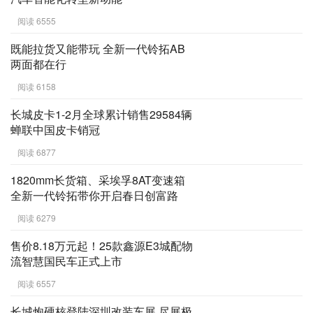
阅读 6555
既能拉货又能带玩 全新一代铃拓AB
两面都在行
阅读 6158
长城皮卡1-2月全球累计销售29584辆
蝉联中国皮卡销冠
阅读 6877
1820mm长货箱、采埃孚8AT变速箱
全新一代铃拓带你开启春日创富路
阅读 6279
售价8.18万元起！25款鑫源E3城配物
流智慧国民车正式上市
阅读 6557
长城炮硬核登陆深圳改装车展 尽展极