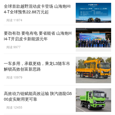
全球首款越野混动皮卡登场 山海炮Hi
4-T全球预售22.88万元起
阅读 11874
要劲有劲 要电有电 要省能省 山海炮H
i4-T开启皮卡新能源元年
阅读 9977
一车多用，承载更稳，乘龙L3随车吊
解锁高效创富新思路
阅读 10979
高效动力链赋能高效运输 陕汽德龍G5
00皮实耐用更可靠
阅读 12455