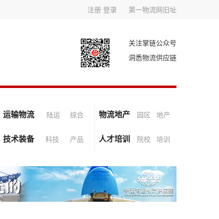
注册
登录
第一物流网旧址
关注掌链公众号
洞悉物流供应链
运输物流
物流地产
陆运
综合
园区
地产
技术装备
人才培训
科技
产品
院校
培训