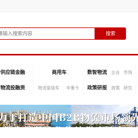
供应链金融
商用车
数智物流
企业
市场
物流投融资
政策研报
物流星级车
中重卡
政策
研究