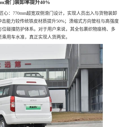
mm滑门装卸率提升40%
匠心：770mm超宽双侧滑门设计，实现人员出入与货物装卸
冲击能力较传统铁皮材质提升50%；溃缩式方向管柱与高强度
方位碰撞防护体系。对于用户来说，其全包裹织物座椅、多
至乘用车水准，真正实现人货两安。