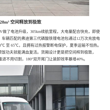
.28m³ 空间释放到极致
V做了电池升级，305km续航里程，大电量配合快充，即使
车辆匹配的弗迪第三代磷酸铁锂电池包通过12万次充放电
0℃ 至 65℃，且拥有过热报警断电保护，夏季运输不怕热。
顿饭功夫就能满血复活。货厢设计更是把空间榨到极致，
板直推进不用切割，180°双开尾门让装卸效率暴增40%。