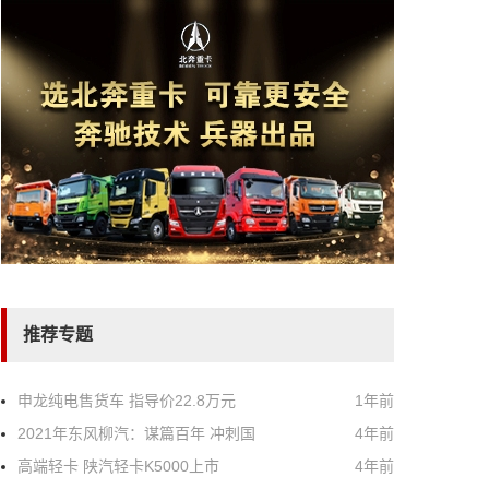
推荐专题
申龙纯电售货车 指导价22.8万元
1年前
2021年东风柳汽：谋篇百年 冲刺国
4年前
高端轻卡 陕汽轻卡K5000上市
4年前