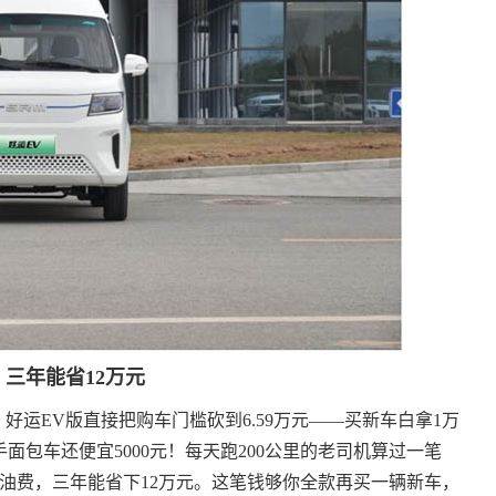
 三年能省12万元
好运EV版直接把购车门槛砍到6.59万元——买新车白拿1万
面包车还便宜5000元！每天跑200公里的老司机算过一笔
元的油费，三年能省下12万元。这笔钱够你全款再买一辆新车，