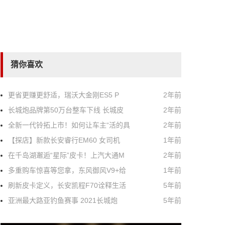
猜你喜欢
更省更赚更舒适，瑞沃大金刚ES5 P
2年前
长城炮品牌第50万台整车下线 长城皮
2年前
全新一代铃拓上市！如何让车主“活的具
2年前
【探店】新款长安睿行EM60 女司机
1年前
在千岛湖邂逅“星际”皮卡！上汽大通M
2年前
多重购车惊喜等您拿，东风御风V9+给
1年前
刷新皮卡定义，长安凯程F70诠释生活
5年前
亚洲最大路亚钓鱼赛事 2021长城炮
5年前