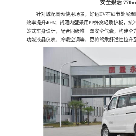
安全狠活 770
针对城配高频使用场景，好运EV在细节处展现
效率提升40%；货厢内壁采用PP蜂窝轻质护板，抗
笼式车身设计，配合同级唯一双安全气囊，构建全
功能液晶仪表、冷暖空调等，更将驾乘舒适性拉升