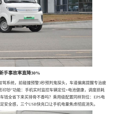
新手事故率直降30%
智驾系统，前碰撞预警3秒预判鬼探头，车道偏离提醒专治疲
隐形印钞”功能：手机实时监控车辆定位+电池健康，调度损耗
，修车钱全省下来买排骨不香吗？乘用级配置同样到位：EPS电
足安全感，三个USB快充口让手机电量焦虑彻底消失。