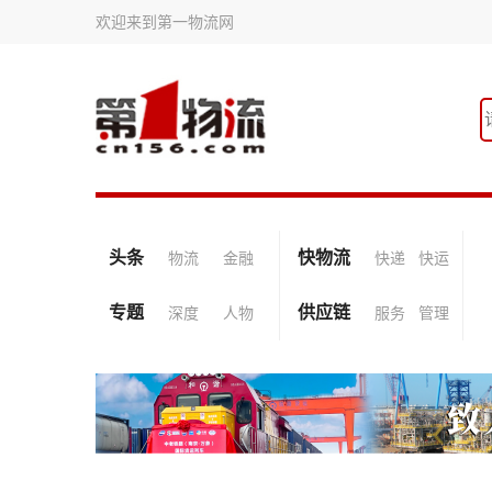
欢迎来到第一物流网
头条
快物流
物流
金融
快递
快运
专题
供应链
深度
人物
服务
管理