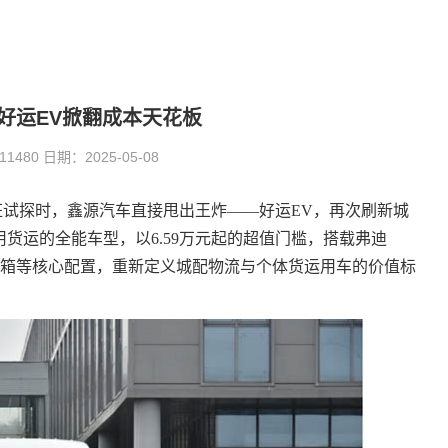
好运EV掀翻成本天花板
80 日期：2025-05-08
疯狂试探时，鑫源汽车直接甩出王炸——好运EV，再次刷新城
货运的全能车型，以6.59万元起的超值门槛，搭载弗迪
8m³纯平货箱等核心配置，重新定义城配物流与个体货运用车的价值标