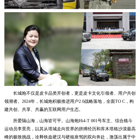
长城炮不仅是皮卡品类开创者，更是皮卡文化引领者、用户共创
领潮者。2024年，长城炮积极推进用户2.0战略落地，全面TO C，构
建共创、共享、共赢的互联网用户生态。
所爱隔山海，山海皆可平。山海炮Hi4-T 001号车主、综合格斗
运动员李景亮，以其从塔城走向世界的拼搏经历和库木塔格沙漠最高
峰的极致挑战，诠释铁血硬汉与硬核座驾的双向奔赴，激荡出属于中