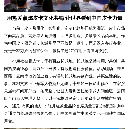
用热爱点燃皮卡文化共鸣 让世界看到中国皮卡力量
当前，皮卡乘用化、智能化、定制化趋势已成为潮流，皮卡市场
正向高品质、高效率方向演进，回归多用途、多场景的品类本质。作
为中国皮卡领导者，长城炮早已不仅是一辆车，而是深入各行各业、
走进千家万户的创富伙伴，赢得了超270万用户青睐与支持。
小康社会看皮卡，千行百业长城炮。长城炮坚持与用户共创，共
同拓展新业态、助力产业升级，持续创造社会价值。活动现场，来自
西藏、云南等地的创业者，共话与长城炮共创产业、共振生活的故
事。2024文旅行业领军人物斯那定珠，十年如一日凿山修路，在家乡
悬崖峭壁间开辟出一条天路，让世人看到巴拉格宗的人间仙境；云雨
田半山酒店主理人赵可，以一家格调民宿，让更多生活在城市里的
人，遇见“有风的地方”；陈升红茶业品牌首席质量官副总经理陈少燕
更通过与长城炮的跨界合作，让中国制造与中国茶文化一同驶向国际
舞台。