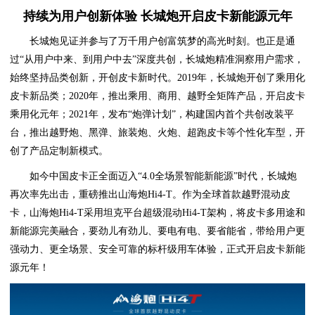
持续为用户创新体验 长城炮开启皮卡新能源元年
长城炮见证并参与了万千用户创富筑梦的高光时刻。也正是通
过“从用户中来、到用户中去”深度共创，长城炮精准洞察用户需求，
始终坚持品类创新，开创皮卡新时代。2019年，长城炮开创了乘用化
皮卡新品类；2020年，推出乘用、商用、越野全矩阵产品，开启皮卡
乘用化元年；2021年，发布“炮弹计划”，构建国内首个共创改装平
台，推出越野炮、黑弹、旅装炮、火炮、超跑皮卡等个性化车型，开
创了产品定制新模式。
如今中国皮卡正全面迈入“4.0全场景智能新能源”时代，长城炮
再次率先出击，重磅推出山海炮Hi4-T。作为全球首款越野混动皮
卡，山海炮Hi4-T采用坦克平台超级混动Hi4-T架构，将皮卡多用途和
新能源完美融合，要劲儿有劲儿、要电有电、要省能省，带给用户更
强动力、更全场景、安全可靠的标杆级用车体验，正式开启皮卡新能
源元年！