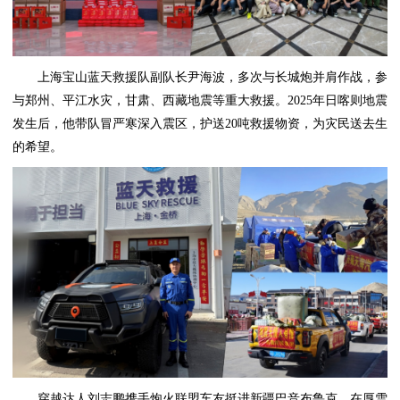
上海宝山蓝天救援队副队长尹海波，多次与长城炮并肩作战，参
与郑州、平江水灾，甘肃、西藏地震等重大救援。2025年日喀则地震
发生后，他带队冒严寒深入震区，护送20吨救援物资，为灾民送去生
的希望。
穿越达人刘志鹏携手炮火联盟车友挺进新疆巴音布鲁克，在厚雪