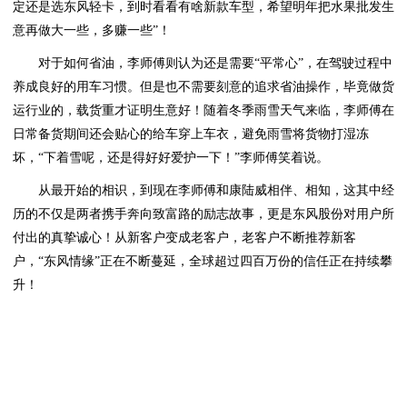
定还是选东风轻卡，到时看看有啥新款车型，希望明年把水果批发生
意再做大一些，多赚一些”！
对于如何省油，李师傅则认为还是需要“平常心”，在驾驶过程中
养成良好的用车习惯。但是也不需要刻意的追求省油操作，毕竟做货
运行业的，载货重才证明生意好！随着冬季雨雪天气来临，李师傅在
日常备货期间还会贴心的给车穿上车衣，避免雨雪将货物打湿冻
坏，“下着雪呢，还是得好好爱护一下！”李师傅笑着说。
从最开始的相识，到现在李师傅和康陆威相伴、相知，这其中经
历的不仅是两者携手奔向致富路的励志故事，更是东风股份对用户所
付出的真挚诚心！从新客户变成老客户，老客户不断推荐新客
户，“东风情缘”正在不断蔓延，全球超过四百万份的信任正在持续攀
升！