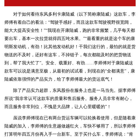
对于如何看待东风多利卡康陆威（以下简称康陆威）这款车，李
师傅有着自己的看法：“驾驶手感好，而且这款车驾驶视野很宽阔，
能大大提高安全性！”“我现在开康陆威，跑的非常频繁，几乎每天都
要出车，基本一次拉货就得四五吨水果。”“最看重的就是这个车的康
明斯发动机，有劲！比其他发动机好！干我们这行的，最怕的就是货
物送的不及时，还好有这车，不掉链子，每次都能及时的把货物送
到，帮了我大忙了”。安全、载重好、有劲……李师傅对于康陆威这
款车可以说是满意至极，从最初的试试看，到现在的“全都满意”，康
陆威依靠强悍的产品实力，给了李师傅最大的货运底气！
除了产品实力超群，东风股份在服务上也是一马当先。据李师傅
所说“我非常认可这款车的质量和售后服务。服务人员非常有耐心，
而且服务非常到位，不愧是大品牌，让人心里暖暖的”！
虽说李师傅现在已有两台货运车辆可以轮换着使用，但是随着康
陆威的加入，李师傅的生意越做越红火，车快不够用了，所以李师傅
打算明年四五月份再入手一台新车。至于买什么车，李师傅说：“肯