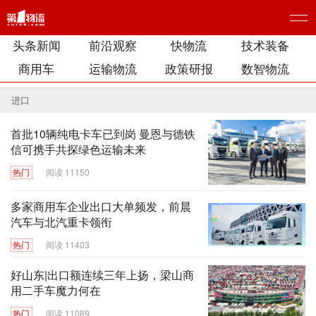
头条新闻
前沿观察
快物流
技术装备
商用车
运输物流
政策研报
数智物流
进口
首批10辆纯电卡车已到岗 曼恩与德铁
信可携手共探绿色运输未来
热门
阅读 11150
多家商用车企业出口大单频发，前晨
汽车与北汽重卡领衔
热门
阅读 11403
好山东|出口额连续三年上扬，梁山商
用二手车魔力何在
热门
阅读 11089