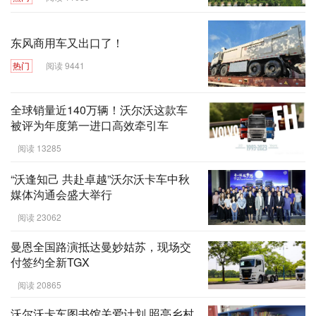
东风商用车又出口了！
热门
阅读 9441
全球销量近140万辆！沃尔沃这款车
被评为年度第一进口高效牵引车
阅读 13285
“沃逢知己 共赴卓越”沃尔沃卡车中秋
媒体沟通会盛大举行
阅读 23062
曼恩全国路演抵达曼妙姑苏，现场交
付签约全新TGX
阅读 20865
沃尔沃卡车图书馆关爱计划 照亮乡村