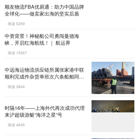
顺友物流FBA优易通：助力中国品牌
全球化——做卖家出海的坚实后盾
阅读 5269
中资背景！神秘船公司勇闯曼德海
峡，开启红海航线！｜ 航运界
阅读 15567
中远海运物流供应链所属张家港中联
顺利完成件杂货单班次六条船舶同时
理货作业任务
阅读 3844
时隔16年——上海外代再次成功代理