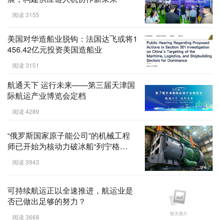
阅读 3155
美国对华造船业脱钩：法国达飞或将1
456.42亿元投资美国造船业
阅读 3151
航通天下 运行未来——第三届天津国
际航运产业博览会定档
阅读 4289
“俄罗斯国家原子能公司”的机械工程
师已开始为核动力破冰船“列宁格
勒”组装反应堆壳体
阅读 3943
可持续航运正以全速推进，航运业是
否已做出足够的努力？
阅读 3668