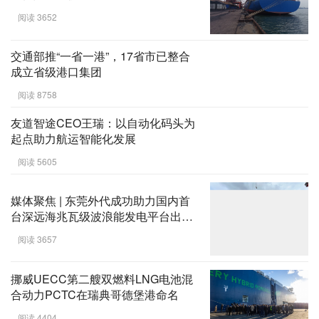
阅读 3948
秦皇岛中远海运船务抗台风勇担当 全
力保障电煤供应畅通
阅读 3652
交通部推“一省一港”，17省市已整合
成立省级港口集团
阅读 8758
友道智途CEO王瑞：以自动化码头为
起点助力航运智能化发展
阅读 5605
媒体聚焦 | 东莞外代成功助力国内首
台深远海兆瓦级波浪能发电平台出港
试验
阅读 3657