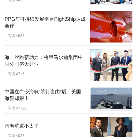
PPG与可持续发展平台RightShip达成
合作
阅读 4923
海上丝路新动力：格里马尔迪集团中
国公司盛大开业
阅读 4715
中国在白令海峡“航行自由”后，美国
海警却跟上
阅读 37122
南海航道不太平
阅读 4028