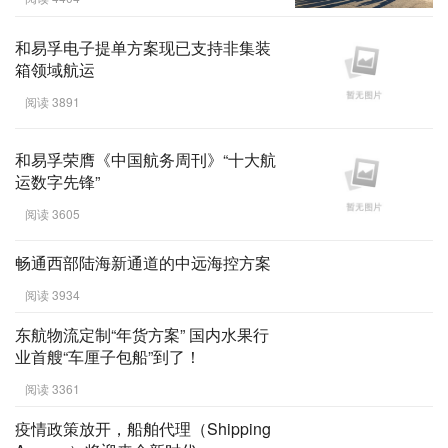
挪威UECC第二艘双燃料LNG电池混
合动力PCTC在瑞典哥德堡港命名
阅读 4404
和易孚电子提单方案现已支持非集装
箱领域航运
阅读 3891
和易孚荣膺《中国航务周刊》“十大航
运数字先锋”
阅读 3605
畅通西部陆海新通道的中远海控方案
阅读 3934
东航物流定制“年货方案” 国内水果行