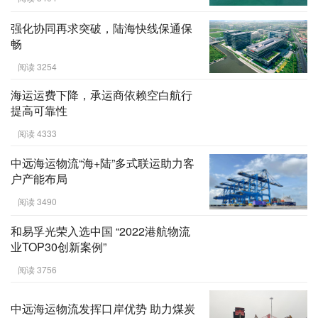
海南泛宇外代首创船舶海上船员集中
隔离换班新模式
阅读 3404
强化协同再求突破，陆海快线保通保
畅
阅读 3254
海运运费下降，承运商依赖空白航行
提高可靠性
阅读 4333
中远海运物流“海+陆”多式联运助力客
户产能布局
阅读 3490
和易孚光荣入选中国 “2022港航物流