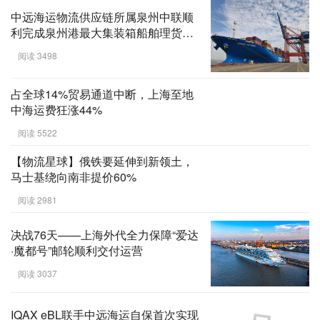
来沪超级游艇“海洋之星”号
阅读 4645
中远海运物流供应链所属泉州中联顺
利完成泉州港最大集装箱船舶理货任
务
阅读 3498
占全球14%贸易通道中断，上海至地
中海运费狂涨44%
阅读 5522
【物流星球】俄铁要延伸到新领土，
马士基绕向南非提价60%
阅读 2981
决战76天——上海外代全力保障“爱达