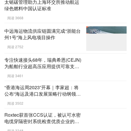
中远海运物流供应链持续服务中远海
运中石油国事液化天然气（LNG）运
输项目
阅读 2559
太铭碳管理助力上海环交所推动航运
绿色燃料中国认证标准
阅读 3668
中远海运物流供应链圆满完成“浙能台
州1号”海上风电项目操作
阅读 2752
专注快速接头68年，瑞典希恩(CEJN)
为船舶行业超高压应用提供可靠支
持！
阅读 3461
“香港海运周2023”开幕｜李家超：将
公布“海运及港口发展策略行动纲领”
重点发展高增值航运服务