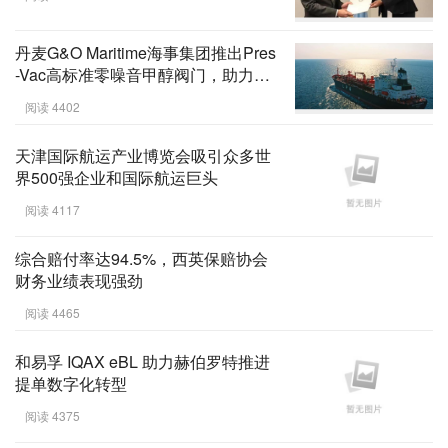
丹麦G&O Maritime海事集团推出Pres
-Vac高标准零噪音甲醇阀门，助力双
燃料船舶环保升级
阅读 4402
天津国际航运产业博览会吸引众多世
界500强企业和国际航运巨头
阅读 4117
综合赔付率达94.5%，西英保赔协会
财务业绩表现强劲
阅读 4465
和易孚 IQAX eBL 助力赫伯罗特推进
提单数字化转型
阅读 4375