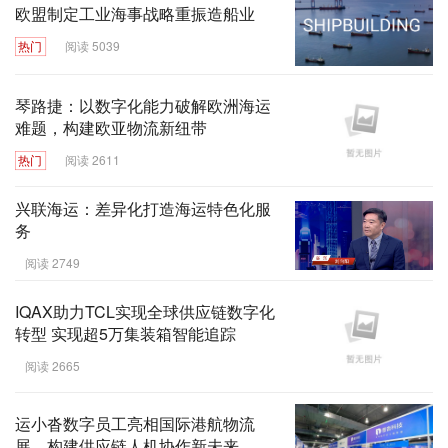
欧盟制定工业海事战略重振造船业
热门
阅读 5039
琴路捷：以数字化能力破解欧洲海运
难题，构建欧亚物流新纽带
热门
阅读 2611
兴联海运：差异化打造海运特色化服
务
阅读 2749
IQAX助力TCL实现全球供应链数字化
转型 实现超5万集装箱智能追踪
阅读 2665
运小沓数字员工亮相国际港航物流
展，构建供应链人机协作新未来