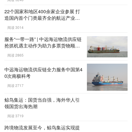
阅读 3502
Roxtec获首张CCS认证，被认可水密
电缆穿隔密封系统检查优质企业的地
位
阅读 3248
22个国家和地区400余家企业参展 打
造国内首个门类最齐全的航运产业综
合性展会
阅读 3014
服务“一带一路” | 中远海运物流供应链
抢抓机遇主动作为助力多票货物顺利
出运非洲
阅读 2865
中远海运物流供应链全力服务中国第4
0次南极科考
阅读 2717
鲸鸟集运：国货当自强，海外华人引