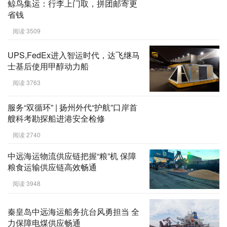
Mærsk马士基全球首艘甲醇动力船成
功下水，与Hoyer霍尔携手实现船舶
高效节能新突破！
阅读 3357
鲸鸟集运：行李上门取，拼团邮寄更
省钱
阅读 3509
UPS,FedEx进入智运时代，达飞继马
士基后使用甲醇动力船
阅读 3763
服务“双循环” | 扬州外代“护航”口岸首
艘科考勘探船进港安全检修
阅读 2740
中远海运物流供应链把握“粮”机 保障
粮食运输供应链高效畅通