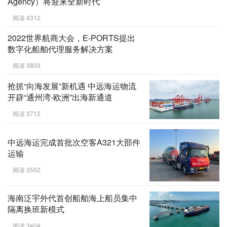
业首艘“车厘子包船”到了！
阅读 3361
疫情政策放开，船舶代理（Shipping
Agency）将迎来全新时代
阅读 4312
2022世界航商大会，E-PORTS提出
数字化船舶代理服务解决方案
阅读 3803
抢抓“向海发展”新机遇 中远海运物流
开辟“通州湾-欧洲”出海新通道
阅读 3712
中远海运完成首批次空客A321大部件
运输
阅读 3552