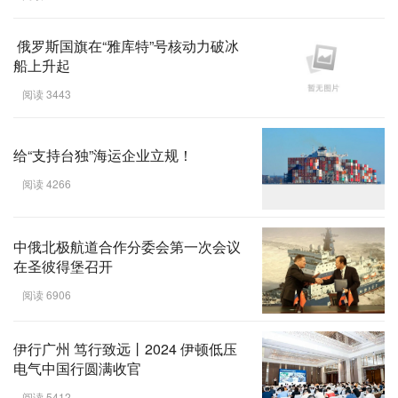
俄罗斯国旗在“雅库特”号核动力破冰
船上升起
阅读 3443
给“支持台独”海运企业立规！
阅读 4266
中俄北极航道合作分委会第一次会议
在圣彼得堡召开
阅读 6906
伊行广州 笃行致远丨2024 伊顿低压
电气中国行圆满收官
阅读 5412