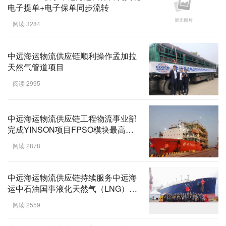
·魔都号”邮轮顺利交付运营
阅读 3037
IQAX eBL联手中远海运自保首次实现
电子提单+电子保单同步流转
阅读 3284
中远海运物流供应链顺利操作孟加拉
天然气管道项目
阅读 2995
中远海运物流供应链工程物流事业部
完成YINSON项目FPSO模块最高最
重件货物运输
阅读 2878