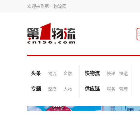
欢迎来到第一物流网
头条
快物流
物流
金融
快递
快运
专题
供应链
深度
人物
服务
管理