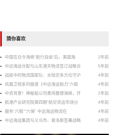
猜你喜欢
中国在白令海峡“航行自由”后，美国海
2年前
中远海运仓配与山东港天物流签订战略合
5年前
战疫中的物流国家队：水陆空多方位守沪
4年前
凤凰卫视系列报道《中远海运助力“六稳
4年前
中资背景！神秘船公司勇闯曼德海峡，开
2年前
航港产业研究院第四期“航空货运市场分
4年前
服务“六稳”“六保” 中远海运物流在
4年前
中远海运集团与义乌市、普洛斯签署战略
4年前