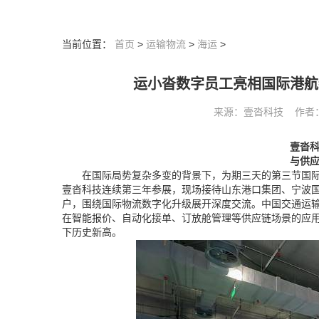
当前位置：
首页
>
运输物流
>
海运
>
运小沓数字员工亮相国际港航
来源：壹沓科技 作者： 阅
壹沓
与供
在国际局势复杂多变的背景下，为期三天的第三节国际
壹沓科技连续第三年参展，现场接待山东港口集团、宁波
户，围绕国际物流数字化升级展开深度交流。中国交通运
在智能报价、自动化接单、订放舱管理等供应链场景的应用
下历史新高。