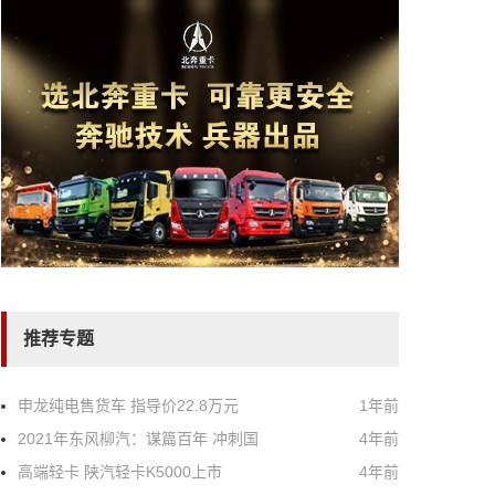
推荐专题
申龙纯电售货车 指导价22.8万元
1年前
2021年东风柳汽：谋篇百年 冲刺国
4年前
高端轻卡 陕汽轻卡K5000上市
4年前