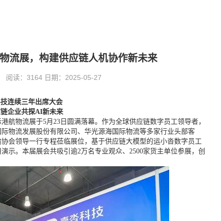
物流展，构建供应链人机协作新未来
读：3164 日期：2025-05-27
科技
连续
三年
出席
大会
应链
企业共探
A
I
新未来
港航物流展于5月23日圆满落幕。作为全球供应链数字员工领导者，
国际物流发展股份有限公司、华光源海国际物流等多家行业头部客
输协会领导一行专程莅临展位，基于供应链大模型的运小沓数字员工
演示。本届展会共吸引逾2万名专业观众、2500家货主单位参展，创