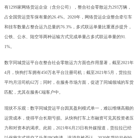
有1299家网络货运企业（含分公司），整合社会零散运力293万辆，
占全国营运货车保有量的26.4%。2020年，网络货运企业整合牵引车
和挂车数量占整合运力总量的76.3%，多式联运单量比重逐步提升，
公铁、公水、陆空等两种运输方式完成单量占多式联运单量的91.
1%。
数字同城货运平台在整合社会零散运力方面也作用显著，截至2021年
4月，快狗打车拥有450万名平台注册司机；截至2021年5月，货拉拉
平均月活司机62万；同时，在服务市场方面，促进了同城领域的车货
匹配，尤其在服务C端客户中。
现状不乐观：数字同城货运平台因其盈利模式单一，难以维继高额的
运营成本，使得平台长期亏损。从快狗打车上市融资可见其投资者压
力和对资本的渴求。此前，2021年6月23日有外媒报道，货拉拉已经
以保密方式提交了赴美IPO申请，该消息被否认。2020年货拉拉创始