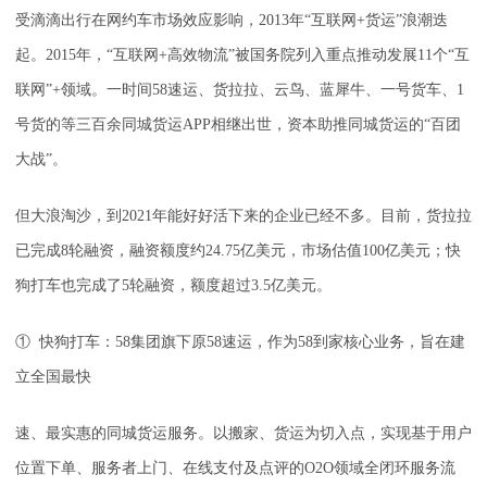
受滴滴出行在网约车市场效应影响，2013年“互联网+货运”浪潮迭
起。2015年，“互联网+高效物流”被国务院列入重点推动发展11个“互
联网”+领域。一时间58速运、货拉拉、云鸟、蓝犀牛、一号货车、1
号货的等三百余同城货运APP相继出世，资本助推同城货运的“百团
大战”。
但大浪淘沙，到2021年能好好活下来的企业已经不多。目前，货拉拉
已完成8轮融资，融资额度约24.75亿美元，市场估值100亿美元；快
狗打车也完成了5轮融资，额度超过3.5亿美元。
① 快狗打车：58集团旗下原58速运，作为58到家核心业务，旨在建
立全国最快
速、最实惠的同城货运服务。以搬家、货运为切入点，实现基于用户
位置下单、服务者上门、在线支付及点评的O2O领域全闭环服务流