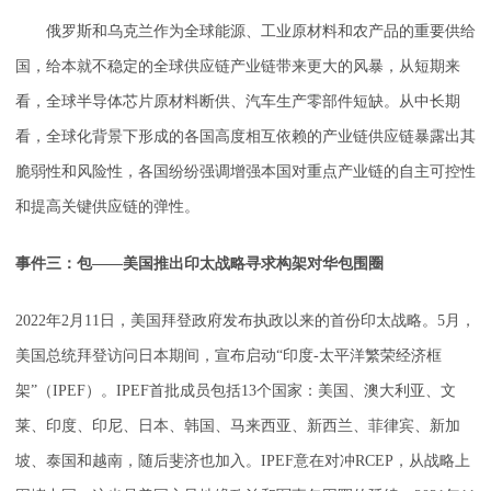
俄罗斯和乌克兰作为全球能源、工业原材料和农产品的重要供给
国，给本就不稳定的全球供应链产业链带来更大的风暴，从短期来
看，全球半导体芯片原材料断供、汽车生产零部件短缺。从中长期
看，全球化背景下形成的各国高度相互依赖的产业链供应链暴露出其
脆弱性和风险性，各国纷纷强调增强本国对重点产业链的自主可控性
和提高关键供应链的弹性。
事件三：包——美国推出印太战略寻求构架对华包围圈
2022年2月11日，美国拜登政府发布执政以来的首份印太战略。5月，
美国总统拜登访问日本期间，宣布启动“印度-太平洋繁荣经济框
架”（IPEF）。IPEF首批成员包括13个国家：美国、澳大利亚、文
莱、印度、印尼、日本、韩国、马来西亚、新西兰、菲律宾、新加
坡、泰国和越南，随后斐济也加入。IPEF意在对冲RCEP，从战略上