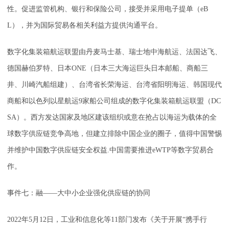
性。促进监管机构、银行和保险公司，接受并采用电子提单（eB
L），并为国际贸易各相关利益方提供沟通平台。
数字化集装箱航运联盟由丹麦马士基、瑞士地中海航运、法国达飞、
德国赫伯罗特、日本ONE（日本三大海运巨头日本邮船、商船三
井、川崎汽船组建）、台湾省长荣海运、台湾省阳明海运、韩国现代
商船和以色列以星航运9家船公司组成的数字化集装箱航运联盟（DC
SA）。西方发达国家及地区建该组织或意在抢占以海运为载体的全
球数字供应链竞争高地，但建立排除中国企业的圈子，值得中国警惕
并维护中国数字供应链安全权益.中国需要推进eWTP等数字贸易合
作。
事件七：融——大中小企业强化供应链的协同
2022年5月12日，工业和信息化等11部门发布《关于开展“携手行