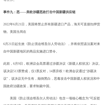
事件九：恶——美欧涉疆恶政打击中国新疆供应链
2022年6月21日，美国将禁止所有新疆进口产品，海关可直接扣押货
物。美国当局在
6月21日起生效《防止强迫维吾尔人劳动法》，并将依照该法案对来
自中国新疆地区的商品实施进口禁令。
此前，6月9日，欧洲议会高票通过涉疆决议《新疆人权状况》决议。
该决议513票赞成，仅1票反对，14票弃权！欧洲会议通过“涉疆决
议”，该决议无中生有，颠倒黑白，恶毒攻击中国新疆人权状况和中
国政府治疆政策，要求制裁中国。
美国《防止强迫维吾尔人劳动法》包含一项核心概念为“可反驳