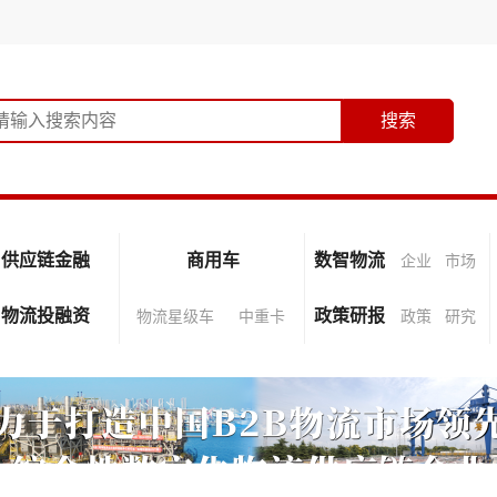
供应链金融
商用车
数智物流
企业
市场
物流投融资
政策研报
物流星级车
中重卡
政策
研究