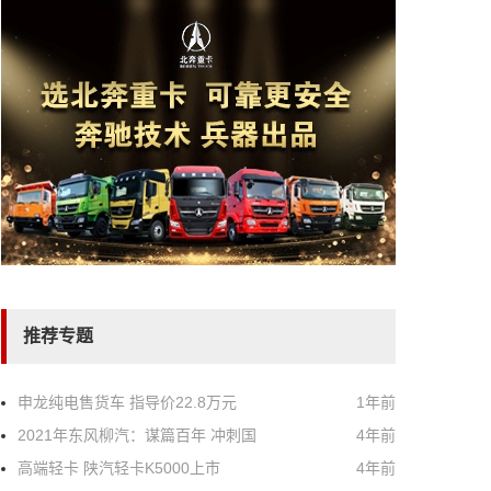
推荐专题
申龙纯电售货车 指导价22.8万元
1年前
2021年东风柳汽：谋篇百年 冲刺国
4年前
高端轻卡 陕汽轻卡K5000上市
4年前