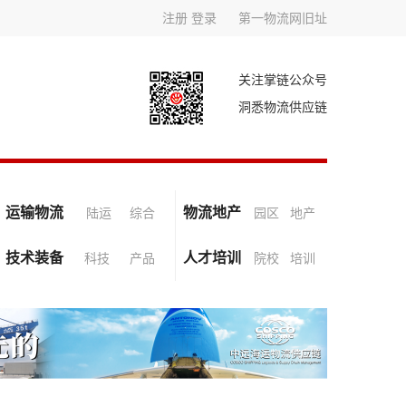
注册
登录
第一物流网旧址
关注掌链公众号
洞悉物流供应链
运输物流
物流地产
陆运
综合
园区
地产
技术装备
人才培训
科技
产品
院校
培训