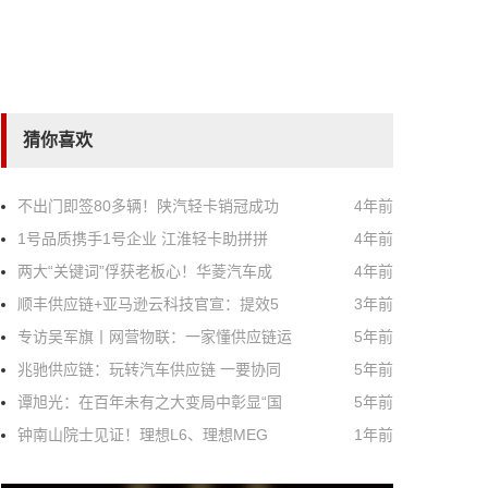
猜你喜欢
不出门即签80多辆！陕汽轻卡销冠成功
4年前
1号品质携手1号企业 江淮轻卡助拼拼
4年前
两大“关键词”俘获老板心！华菱汽车成
4年前
顺丰供应链+亚马逊云科技官宣：提效5
3年前
专访吴军旗丨网营物联：一家懂供应链运
5年前
兆驰供应链：玩转汽车供应链 一要协同
5年前
谭旭光：在百年未有之大变局中彰显“国
5年前
钟南山院士见证！理想L6、理想MEG
1年前