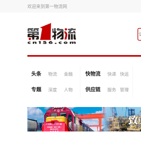
欢迎来到第一物流网
头条
快物流
物流
金融
快递
快运
专题
供应链
深度
人物
服务
管理