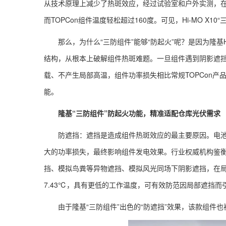
从技术原理上减少了热斑效应，经过试验室和户外实测，在同等
而TOPCon组件温度轻松超过160度。可见，Hi-MO X1
那么，为什么“三防组件”能够“防起火”呢？是因为隆基Hi
结构，从根本上破解组件热斑难题。一旦组件遇到阴影遮
载、不产生局部高温，组件功率损失相比常规TOPCon产品
能。
隆基“三防组件”
防起火功能
，精准适配仓库光伏需求
防遮挡：遮挡是造成组件热斑效应的最主要原因。电
大的功率损失，最终影响组件发电效果。行业权威机构鉴衡
挡、模拟鸟粪等异物遮挡、模拟风光同场下阴影遮挡，在局部遮
7.43℃，具有更低的工作温度，可有效防范因局部遮挡而
由于隆基“三防组件”出色的“防遮挡”效果，该款组件也