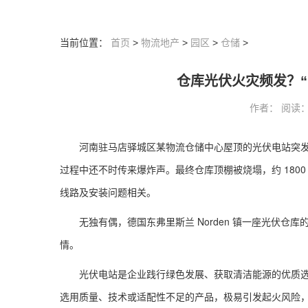
当前位置：
首页
>
物流地产
>
园区
>
仓储
>
仓库光伏火灾频发？
作者： 阅读：28
河南驻马店驿城区某物流仓储中心屋顶的光伏电站突
过程中还不时传来爆炸声。最终仓库顶棚被烧塌，约 180
线路及安装问题相关。
无独有偶，德国东弗里斯兰 Norden 镇一座光伏仓库
情。
光伏电站是企业践行绿色发展、获取清洁能源的优质
选用质量、技术或适配性不足的产品，极易引发起火风险