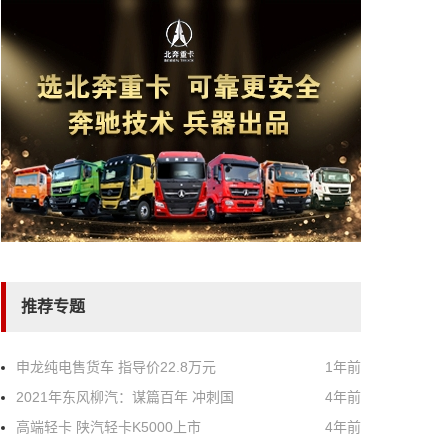
推荐专题
申龙纯电售货车 指导价22.8万元
1年前
2021年东风柳汽：谋篇百年 冲刺国
4年前
高端轻卡 陕汽轻卡K5000上市
4年前