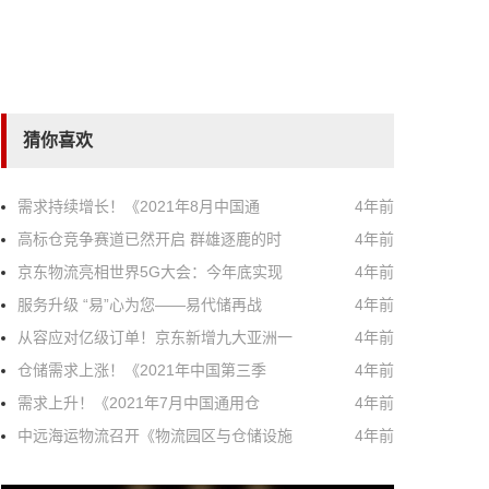
猜你喜欢
需求持续增长！《2021年8月中国通
4年前
高标仓竞争赛道已然开启 群雄逐鹿的时
4年前
京东物流亮相世界5G大会：今年底实现
4年前
服务升级 “易”心为您——易代储再战
4年前
从容应对亿级订单！京东新增九大亚洲一
4年前
仓储需求上涨！《2021年中国第三季
4年前
需求上升！《2021年7月中国通用仓
4年前
中远海运物流召开《物流园区与仓储设施
4年前