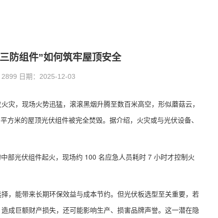
“三防组件”如何筑牢屋顶安全
99 日期：2025-12-03
发火灾，现场火势迅猛，滚滚黑烟升腾至数百米高空，形似蘑菇云，
0 平方米的屋顶光伏组件被完全焚毁。据介绍，火灾或与光伏设备、
的中部光伏组件起火，现场约 100 名应急人员耗时 7 小时才控制火
选择，能带来长期环保效益与成本节约。但光伏板选型至关重要，若
，造成巨额财产损失，还可能影响生产、损害品牌声誉。这一潜在隐