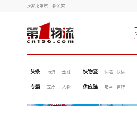
欢迎来到第一物流网
头条
快物流
物流
金融
快递
快运
专题
供应链
深度
人物
服务
管理