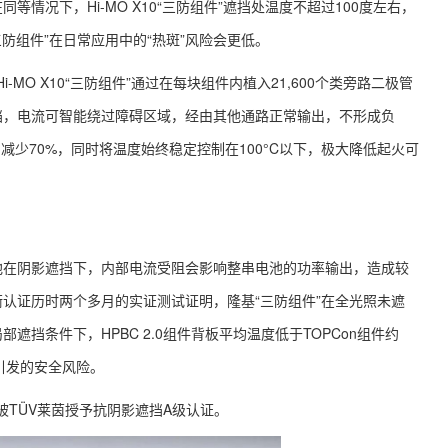
情况下，Hi-MO X10“三防组件”遮挡处温度不超过100度左右，
0“三防组件”在日常应用中的“热斑”风险会更低。
-MO X10“三防组件”通过在每块组件内植入21,600个类旁路二极管
挡，电流可智能绕过障碍区域，经由其他通路正常输出，不形成负
减少70%，同时将温度始终稳定控制在100°C以下，极大降低起火可
池在阴影遮挡下，内部电流受阻会影响整串电池的功率输出，造成较
认证历时两个多月的实证测试证明，隆基“三防组件”在全光照未遮
挡条件下，HPBC 2.0组件背板平均温度低于TOPCon组件约
引发的安全风险。
被TÜV莱茵授予抗阴影遮挡A级认证。