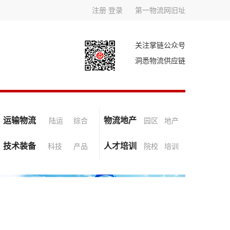
注册
登录
第一物流网旧址
关注掌链公众号
洞悉物流供应链
运输物流
物流地产
陆运
综合
园区
地产
技术装备
人才培训
科技
产品
院校
培训