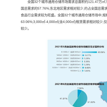
全国
32
个城市通用仓储市场需求总面积约
121.47
万㎡
国总需求的
57.76%
;东北地区需求相对较少,约占全国总需
食品行业需求较为旺盛。全国
32
个城市通用仓储市场中,规
63.06%
;
3,000
㎡
-4,000
㎡(含
4,000
㎡)租赁需求相对较少,
较少。