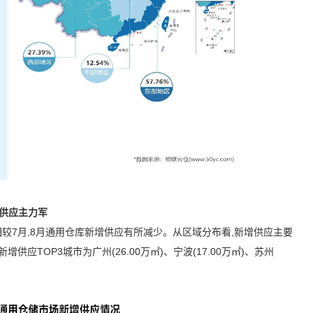
成供应主力军
相较
7
月,
8
月通用仓库新增供应有所减少。从区域分布看,新增供应主要
新增供应
TOP3
城市为广州(
26.00
万㎡)、宁波(
17.00
万㎡)、苏州