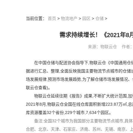
当前位置：
首页
>
物流地产
>
园区
>
仓储
>
需求持续增长！《2021年
来源：物联云仓 作者： 阅读
在中国仓储与配送协会指导下,物联云仓《中国通用仓
据进行汇总、整理,全面反映我国主要物流节点城市的仓储
场发展规律,预测市场发展趋势,为了解仓储市场发展情况、
联云仓查看)。
物联云仓延续往期《报告》成果,不断扩大统计范围,加
2021
年
8
月,物联云仓全国在线仓库面积新增
223.87
万㎡,
库资源覆盖
32
个省份,
229
个城市,
7,634
个园区。
备注:全国
32
个城市为我国部分主要物流节点城市,具
合肥、北京、天津、石家庄、济南、苏州、无锡、南京、