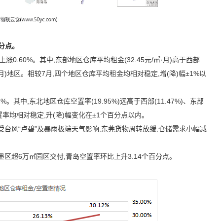
分点。
比上涨
0.60%
。其中,东部地区仓库平均租金(
32.45
元
/
㎡·月)高于西部
月)地区。相较
7
月,四个地区仓库平均租金均相对稳定,增(降)幅±
1
%以
3%
。其中,东北地区仓库空置率(
19.95
%)远高于西部(
11.47%
)、东部
率均相对稳定,升(降)幅变化在±
1
个百分点以内。
台风“卢碧”及暴雨极端天气影响,东莞货物周转放缓,仓储需求小幅减
墨区超
6
万㎡园区交付,青岛空置率环比上升
3.14
个百分点。