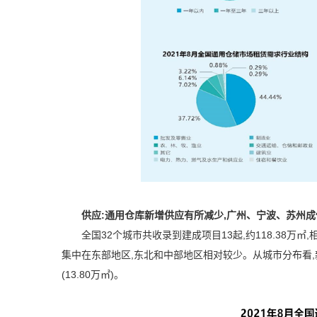
供应:通用仓库新增供应有所减少,广州、宁波、苏州
全国
32
个城市共收录到建成项目
13
起,约
118.38
万㎡,
集中在东部地区,东北和中部地区相对较少。从城市分布看,
(
13.80
万㎡)。