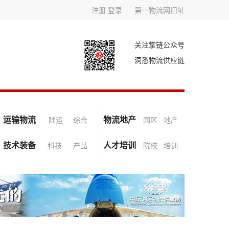
注册
登录
第一物流网旧址
关注掌链公众号
洞悉物流供应链
运输物流
物流地产
陆运
综合
园区
地产
技术装备
人才培训
科技
产品
院校
培训