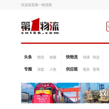
欢迎来到第一物流网
头条
快物流
物流
金融
快递
快运
专题
供应链
深度
人物
服务
管理