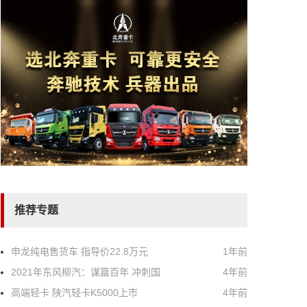
推荐专题
申龙纯电售货车 指导价22.8万元
1年前
2021年东风柳汽：谋篇百年 冲刺国
4年前
高端轻卡 陕汽轻卡K5000上市
4年前