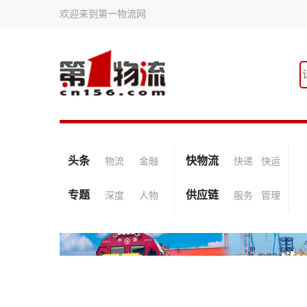
欢迎来到第一物流网
头条
快物流
物流
金融
快递
快运
专题
供应链
深度
人物
服务
管理