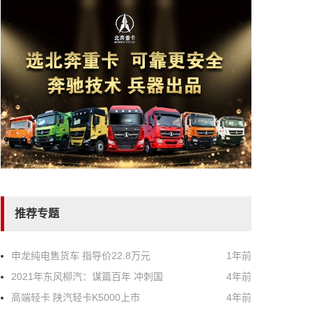
推荐专题
申龙纯电售货车 指导价22.8万元
1年前
2021年东风柳汽：谋篇百年 冲刺国
4年前
高端轻卡 陕汽轻卡K5000上市
4年前