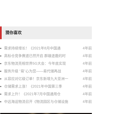
猜你喜欢
需求持续增长！《2021年8月中国通
4年前
高标仓竞争赛道已然开启 群雄逐鹿的时
4年前
京东物流亮相世界5G大会：今年底实现
4年前
服务升级 “易”心为您——易代储再战
4年前
从容应对亿级订单！京东新增九大亚洲一
4年前
仓储需求上涨！《2021年中国第三季
4年前
需求上升！《2021年7月中国通用仓
4年前
中远海运物流召开《物流园区与仓储设施
4年前