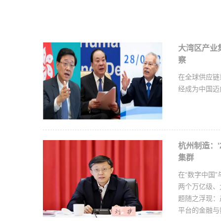
大湾区产业
察
在全球供应链
经成为中国迈
杭州制造：‘
集群
在“数字中国”
两个万亿级、
题随之浮现：
平台的金融与