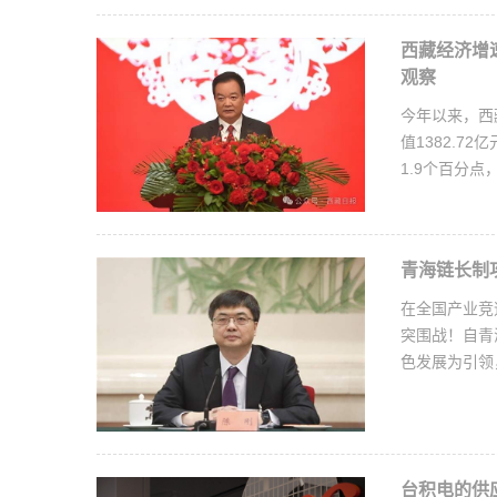
西藏经济增
观察
今年以来，西
值1382.7
1.9个百分
青海链长制
在全国产业竞
突围战！自青
色发展为引领
台积电的供