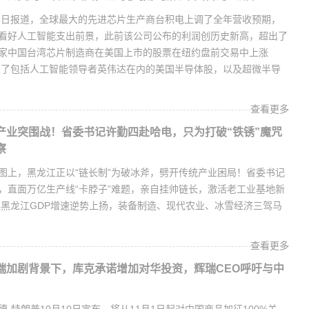
16日报道，全球最大的先进芯片生产商台积电上调了全年营收预期，
看好人工智能支出前景，此前该公司公布的利润创历史新高，超出了
家中国台湾芯片制造商在美国上市的股票在纽约盘前交易中上涨
提振了包括人工智能领导者英伟达在内的美国半导体股，以及超微半导
查看更多
产业突围战！省委书记许勤四赴哈电，只为打破“铁锈”魔咒
察
图上，黑龙江正以“链长制”为破冰斧，劈开传统产业困局！省委书记
，直面万亿生产线“卡脖子”难题，亲自挂帅链长，激活老工业基地新
4年黑龙江GDP增速逆势上扬，装备制造、现代农业、冰雪经济三驾马
查看更多
端加剧背景下，库克承诺增加对华投资，辉瑞CEO呼吁与中