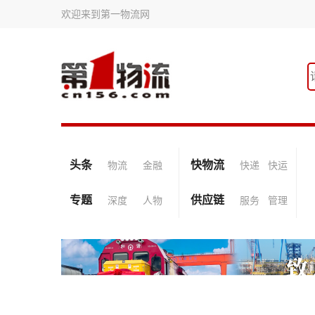
欢迎来到第一物流网
头条
快物流
物流
金融
快递
快运
专题
供应链
深度
人物
服务
管理