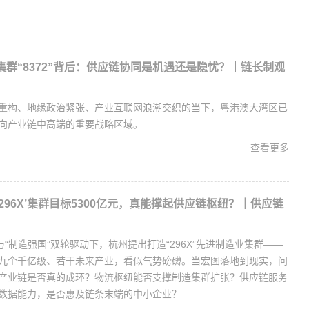
集群“8372”背后：供应链协同是机遇还是隐忧？｜链长制观
重构、地缘政治紧张、产业互联网浪潮交织的当下，粤港澳大湾区已
向产业链中高端的重要战略区域。
查看更多
296X’集群目标5300亿元，真能撑起供应链枢纽？｜供应链
与“制造强国”双轮驱动下，杭州提出打造“296X”先进制造业集群——
九个千亿级、若干未来产业，看似气势磅礴。当宏图落地到现实，问
产业链是否真的成环？物流枢纽能否支撑制造集群扩张？供应链服务
数据能力，是否惠及链条末端的中小企业？