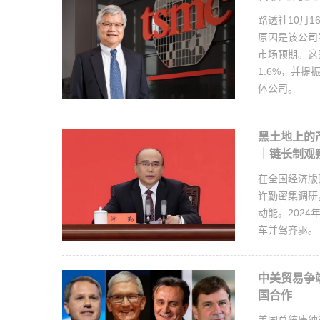
路透社10月
原因是该公司
市场预期。这
1.6%，并
体公司。
黑土地上的
｜链长制观
在全国经济版
许勤密集调研
动能。202
车并驾齐驱。
中美贸易争
国合作