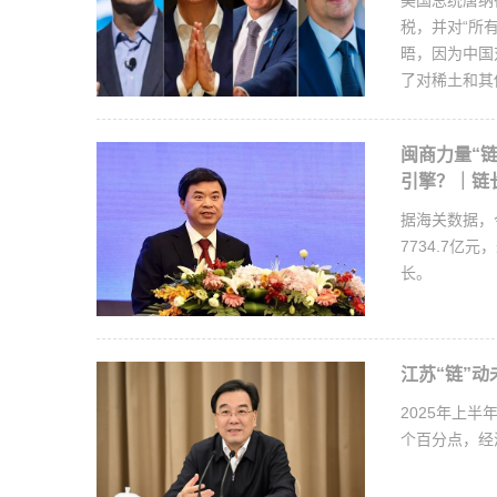
美国总统唐纳德
税，并对“所
晤，因为中国
了对稀土和其
闽商力量“链
引擎？｜链
据海关数据，
7734.7亿
长。
江苏“链”
2025年上半
个百分点，经