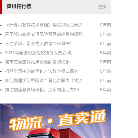
资讯排行榜
更多
《计算机软件技术基础》课程思政元素的
5年前
基于城市轨道交通风险管理的应急物资科
5年前
人才紧缺，京东物流教育“1+X证书”
5年前
2021年全国职业院校技能大赛启动，
5年前
城市交通应急站点资源配置的优化
5年前
机器学习中的最优化方法教学模式探究
5年前
如何构建学习型网课？看北京联大《物流
5年前
推动物流教育场景化，京东物流助力20
5年前