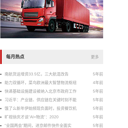
每月热点
更多
南航货运增资33.5亿，三大航混改告
5年前
助力双循环，菜鸟欧洲最大智慧物流枢纽
4年前
快递基础设施建设被纳入北京市政府工作
5年前
习近平：产业链、供应链在关键时刻不能
5年前
饿了么新年伊始频现负面时，投资餐饮机
5年前
旷视徐庆才谈“AI+物流”：2020
5年前
“全国两会”期间，进京邮件快件全面实
5年前