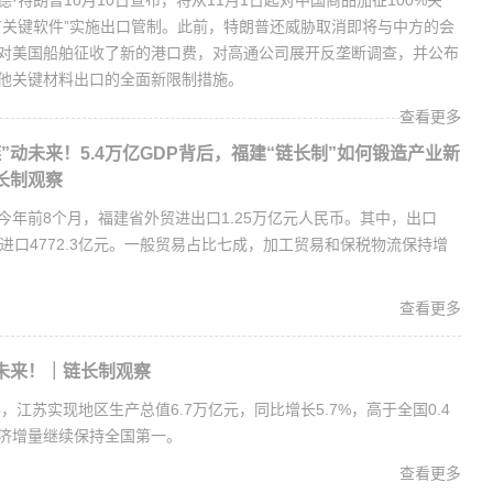
·特朗普10月10日宣布，将从11月1日起对中国商品加征100%关
有关键软件”实施出口管制。此前，特朗普还威胁取消即将与中方的会
对美国船舶征收了新的港口费，对高通公司展开反垄断调查，并公布
他关键材料出口的全面新限制措施。
查看更多
”动未来！5.4万亿GDP背后，福建“链长制”如何锻造产业新
长制观察
今年前8个月，福建省外贸进出口1.25万亿元人民币。其中，出口
元，进口4772.3亿元。一般贸易占比七成，加工贸易和保税物流保持增
查看更多
动未来！｜链长制观察
年，江苏实现地区生产总值6.7万亿元，同比增长5.7%，高于全国0.4
济增量继续保持全国第一。
查看更多