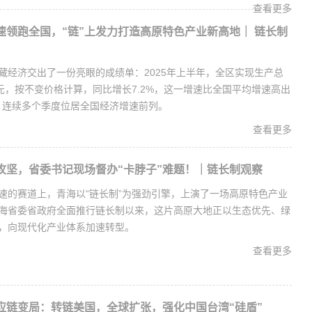
查看更多
速领跑全国，“链”上发力打造高原特色产业新高地｜ 链长制
藏经济交出了一份亮眼的成绩单：2025年上半年，全区实现生产总
2亿元，按不变价格计算，同比增长7.2%，这一增速比全国平均增速高出
点，连续多个季度位居全国经济增速前列。
查看更多
攻坚，省委书记现场督办“卡脖子”难题！｜链长制观察
速的赛道上，青海以“链长制”为强劲引擎，上演了一场高原特色产业
海省委省政府全面推行链长制以来，这片高原大地正以生态优先、绿
，向现代化产业体系加速转型。
查看更多
应链变局：转链美国，全球扩张，强化中国台湾“硅盾”