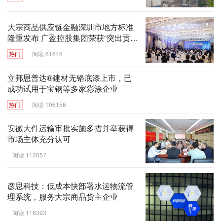
大宗商品供应链金融深圳市地方标准
隆重发布 广盈控股集团荣获“突出贡献
奖”
热门
阅读 61646
立邦恩普达®建材无铬底漆上市，已
成功试用于宝钢等多家彩涂企业
热门
阅读 106156
安徽大件运输审批实施多措并举获得
市场主体充分认可
阅读 112057
彦思科技：低成本快部署水运物流管
理系统，服务大宗商品货主企业
阅读 116393