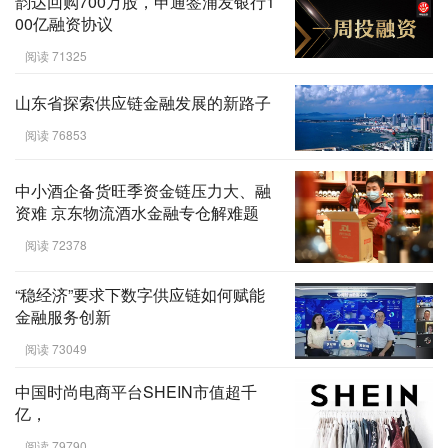
韵达回购700万股，申通签浦发银行1
00亿融资协议
阅读 71325
山东省探索供应链金融发展的新路子
阅读 76853
中小酒企备货旺季资金链压力大、融
资难 京东物流酒水金融专仓解难题
阅读 72378
“稳经济”要求下数字供应链如何赋能
金融服务创新
阅读 73049
中国时尚电商平台SHEIN市值超千
亿，
阅读 79790