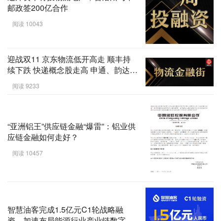
邮政签200亿合作
阅读 10043
迎战双11 京东物流低开高走 顺丰持
续下跌 快递概念股走高 申通、韵达、
圆通涨停 | 物流股市周评
阅读 9233
“亚洲铝王”供应链金融“爆雷”：铝业供
应链金融如何走好？
阅读 10457
智慧油客完成1.5亿元C1轮战略融
资，加速布局能源行业产业链数字化