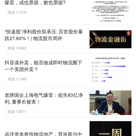
爆雷，成也票据，败也票据?
阅读 11378
“快递股”净利股价双承压: 百世股价暴
跌27.60%！| 物流股市周评
阅读 10492
抖音谋外卖，能否做成即时物流圈下
一个美团外卖？
阅读 11348
老牌国企上海电气爆雷：损失83亿净
利, 董事长被查！
阅读 12871
远洋资本将投物流地产，普洛斯与中