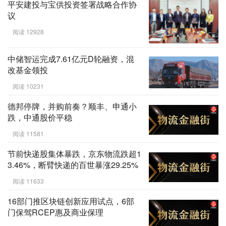
平安建投与宝供投资签署战略合作协
议
阅读 12928
中储智运完成7.61亿元D轮融资，混
改基金领投
阅读 10231
德邦停牌，并购前奏？顺丰、申通小
跌，中通股价平稳
阅读 11581
节前快递股集体暴跌，京东物流跌超1
3.46%，断臂快递的百世暴涨29.25%
阅读 11633
16部门推区块链创新应用试点，6部
门保驾RCEP惠及商业保理