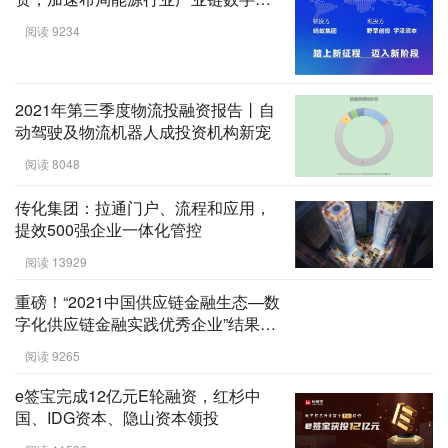
赋能
阅读 9234
2021年第三季度物流投融资报告丨自
动驾驶及物流机器人成投资机构新宠
阅读 8048
传化集团：拉通门户、流程和应用，
提效500强企业一体化管控
阅读 13929
重磅！“2021中国供应链金融生态—数
字化供应链金融实践优秀企业”结果揭
晓！
阅读 9265
e签宝完成12亿元E轮融资，红杉中
国、IDG资本、隐山资本领投