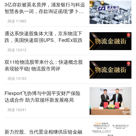
3亿存款被莫名质押，浦发银行与科远
智慧各执一词，存款询证函现“萝卜
章”
阅读 11985
通达系快递股集体大涨，京东物流下
跌，美国快递双强UPS、FedEx双跌
阅读 12412
双11给物流股带来什么：快递概念股
表现较平稳| 物流股市周评
阅读 13193
Flexport飞协博与中国平安财产保险
达成合作 助力双循环新发展格局
阅读 16241
新力控股、当代置业相继供应链金融