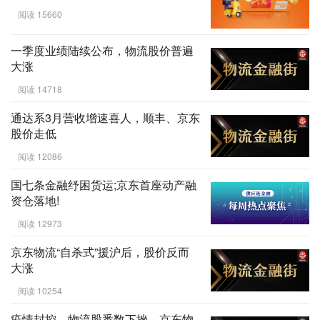
阅读 15660
一季度业绩陆续公布，物流股价普遍
大涨
阅读 14718
通达系3月营收增速喜人，顺丰、京东
股价走低
阅读 12086
国七条金融纾困货运;京东首座动产融
资仓落地!
阅读 12973
京东物流“自杀式”援沪后，股价反而
大涨
阅读 10254
疫情封控，物流股悉数下挫，京东物