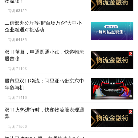
物流涨！
阅读 63122
工信部办公厅等推“百场万企”大中小
企业融通对接活动
阅读 64185
双11落幕，申通圆通小跌，快递物流
股普涨
阅读 71193
股市里双11物流：阿里亚马逊京东中
年危与机
阅读 71416
双11火热进行时，快递物流股表现迥
异
阅读 71566