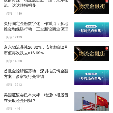
流、达达跌幅明显
阅读 11480
央行圈定金融数字化工作重点；多地
推金融保链行动；三全新设商业保理
阅读 12139
京东物流暴涨26.32%，安能物流2月
市值再次跌去a16.69%
阅读 14068
首批金控牌照落地；深圳推疫情金融
方案；多家银行亮业绩
阅读 13213
美国证监会已举大棒，物流中概股留
在美股还是回归？
阅读 14461