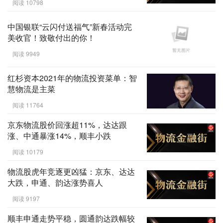
阅读 10798
中国银联“云闪付送福气”新春活动完
美收官！致敬付出的你！
阅读 9949
红杉资本2021年的物流投资菜单：智
慧物流是主菜
阅读 11764
京东物流股价回涨超11%，达达跟
涨、中通暴涨14%，顺丰小跌
阅读 10179
物流股虎年竞逐更凶猛：京东、达达
大跌，申通、韵达涨势喜人
阅读 9197
顺丰申通走势平稳，圆通韵达跌幅较