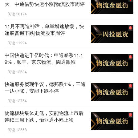
大，中通借势快运小涨|物流股市周评
阅读 10174
11月不再造神话，单量增速放缓，快
递股普遍下跌|物流股市周评
阅读 11994
中国快递进千亿时代：申通暴涨11.1
9%，顺丰、京东物流、圆通跟涨
阅读 12634
快递服务屡现争议，德邦跌1%，三通
一达小涨，安能下跌不停
阅读 12754
物流板块集体走低，安能物流上市后
连续三周下跌，怡亚通小幅上涨
阅读 12558