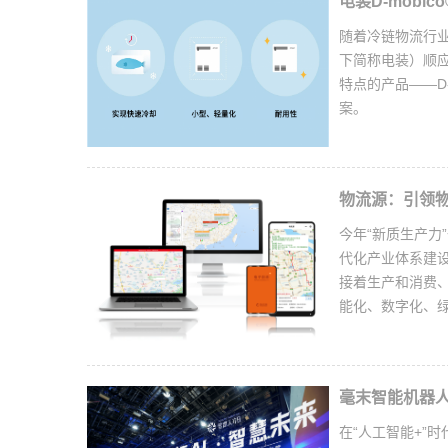
电装D-mob
随着冷链物流行
下简称电装）顺
特点的产品——D
案。
物流源：引领
今年“新质生产力
代化产业体系建
接着生产和消费
能化、数字化、
毫末智能机器人
在“人工智能+”