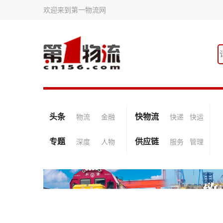
欢迎来到第一物流网
头条
快物流
物流
金融
快递
快运
专题
供应链
深度
人物
服务
管理