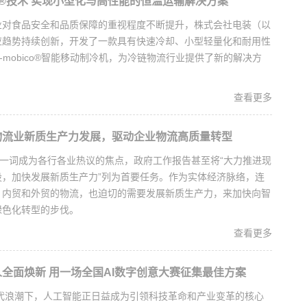
ico®技术 实现小型化与高性能的恒温运输解决方案
业对食品安全和品质保障的重视程度不断提升，株式会社电装（以
应趋势持续创新，开发了一款具有快速冷却、小型轻量化和耐用性
-mobico®智能移动制冷机，为冷链物流行业提供了新的解决方
查看更多
物流业新质生产力发展，驱动企业物流高质量转型
”一词成为各行各业热议的焦点，政府工作报告甚至将“大力推进现
设，加快发展新质生产力”列为首要任务。作为实体经济脉络，连
、内贸和外贸的物流，也迫切的需要发展新质生产力，来加快向智
绿色化转型的步伐。
查看更多
全面焕新 用一场全国AI数字创意大赛征集最佳方案
时代浪潮下，人工智能正日益成为引领科技革命和产业变革的核心