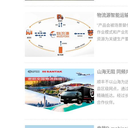
物流源智能运
“产品会被场景替
作业模式和产业
资源为关键生产
​山海无阻 同
顺丰不以山海为远，
县区级网点，通
精确抵达。经过长期
合作伙伴。