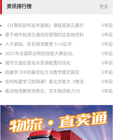
资讯排行榜
更多
《计算机软件技术基础》课程思政元素的
5年前
基于城市轨道交通风险管理的应急物资科
5年前
人才紧缺，京东物流教育“1+X证书”
5年前
2021年全国职业院校技能大赛启动，
5年前
城市交通应急站点资源配置的优化
5年前
机器学习中的最优化方法教学模式探究
5年前
如何构建学习型网课？看北京联大《物流
5年前
推动物流教育场景化，京东物流助力20
5年前