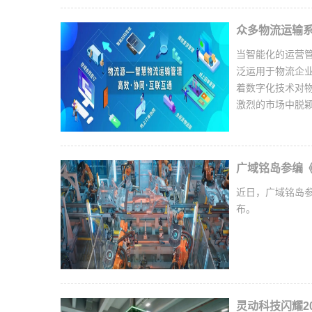
众多物流运输
当智能化的运营管
泛运用于物流企
着数字化技术对
激烈的市场中脱
广域铭岛参编《
近日，广域铭岛参
布。
灵动科技闪耀2