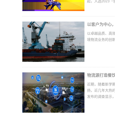
起，入选2023
以客户为中心
以卓越品质、高
境物流业务的创
物流源打造餐
近期，随着新学
扬，近几年大热
发布的调查显示，