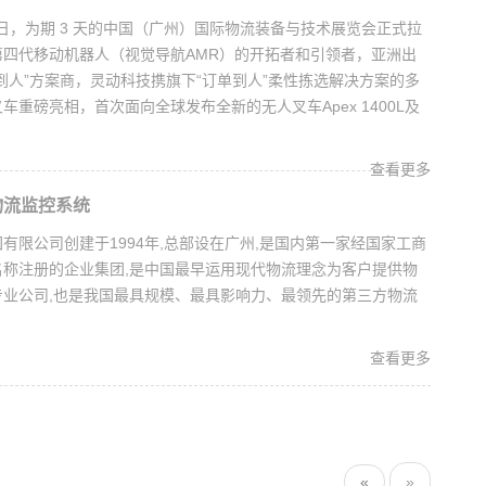
月 24 日，为期 3 天的中国（广州）国际物流装备与技术展览会正式拉
第四代移动机器人（视觉导航AMR）的开拓者和引领者，亚洲出
到人”方案商，灵动科技携旗下“订单到人”柔性拣选解决方案的多
车重磅亮相，首次面向全球发布全新的无人叉车Apex 1400L及
查看更多
物流监控系统
有限公司创建于1994年,总部设在广州,是国内第一家经国家工商
名称注册的企业集团,是中国最早运用现代物流理念为客户提供物
专业公司,也是我国最具规模、最具影响力、最领先的第三方物流
查看更多
«
»