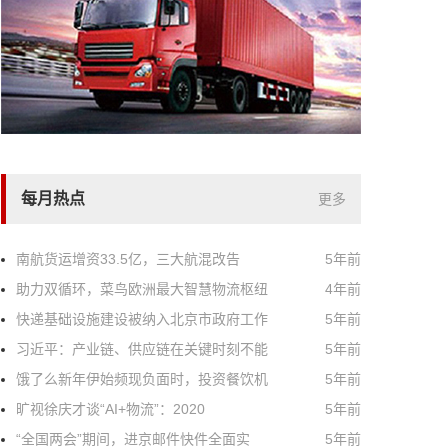
每月热点
更多
南航货运增资33.5亿，三大航混改告
5年前
助力双循环，菜鸟欧洲最大智慧物流枢纽
4年前
快递基础设施建设被纳入北京市政府工作
5年前
习近平：产业链、供应链在关键时刻不能
5年前
饿了么新年伊始频现负面时，投资餐饮机
5年前
旷视徐庆才谈“AI+物流”：2020
5年前
“全国两会”期间，进京邮件快件全面实
5年前