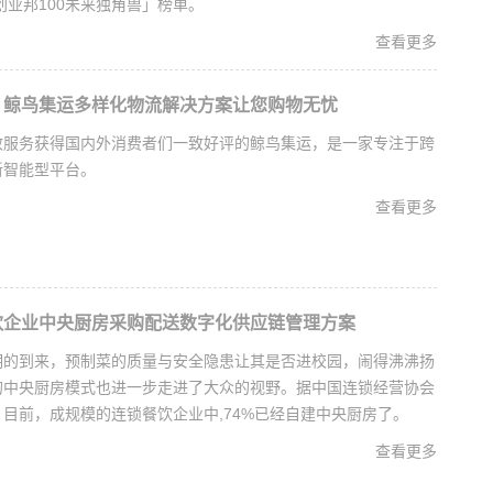
「创业邦100未来独角兽」榜单。
查看更多
，鲸鸟集运多样化物流解决方案让您购物无忧
效服务获得国内外消费者们一致好评的鲸鸟集运，是一家专注于跨
新智能型平台。
查看更多
饮企业中央厨房采购配送数字化供应链管理方案
期的到来，预制菜的质量与安全隐患让其是否进校园，闹得沸沸扬
的中央厨房模式也进一步走进了大众的视野。据中国连锁经营协会
目前，成规模的连锁餐饮企业中,74%已经自建中央厨房了。
查看更多