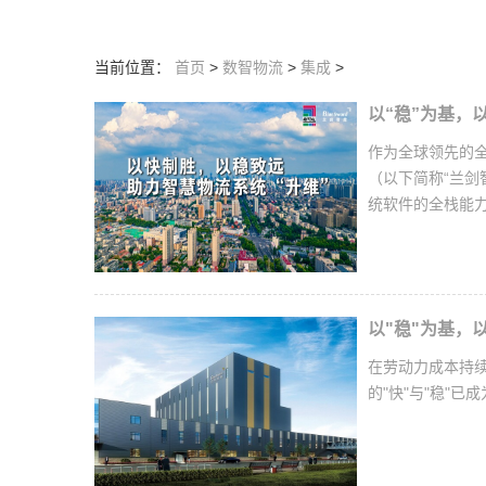
当前位置：
首页
>
数智物流
>
集成
>
以“稳”为基，
作为全球领先的
（以下简称“兰剑
统软件的全栈能
以"稳"为基，
在劳动力成本持
的"快"与"稳"