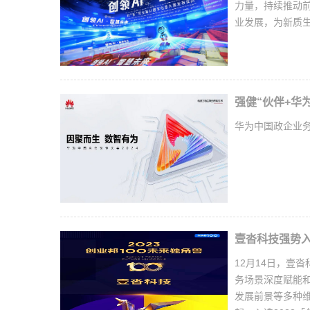
力量，持续推动
业发展，为新质
强健“伙伴+华
华为中国政企业
壹沓科技强势入
12月14日，壹
务场景深度赋能
发展前景等多种