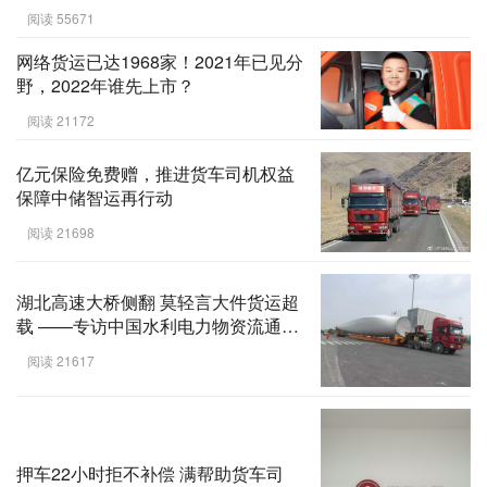
阅读 55671
网络货运已达1968家！2021年已见分
野，2022年谁先上市？
阅读 21172
亿元保险免费赠，推进货车司机权益
保障中储智运再行动
阅读 21698
湖北高速大桥侧翻 莫轻言大件货运超
载 ——专访中国水利电力物资流通协
会会长潘智勇
阅读 21617
押车22小时拒不补偿 满帮助货车司