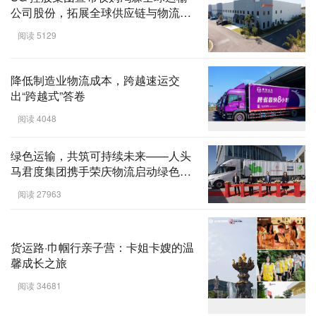
公司股份，拓展全球供应链与物流服
务
阅读 5129
降低制造业物流成本，跨越速运交
出“跨越式”答卷
阅读 4048
绿色运输，共筑可持续未来——人头
马君度集团携手荣庆物流启动绿色供
应链
阅读 27963
货运路·巾帼行亲子营：卡姐卡嫂的温
馨成长之旅
阅读 34681