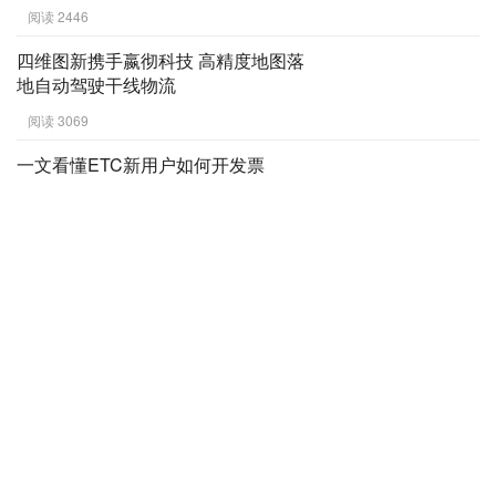
阅读 2446
四维图新携手嬴彻科技 高精度地图落
地自动驾驶干线物流
阅读 3069
一文看懂ETC新用户如何开发票
阅读 4319
票根助力ETC红利“落地生根”
阅读 2350
六年峥嵘岁月，为卡友撑起一个“家”
阅读 2770
零贰零提供全方位运输服务，线上线
下推动物流行业发展
阅读 2781