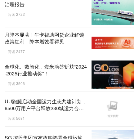
治理报告
阅读 2722
月降本显著！牛卡福助网货企业解锁
政策红利，降本增效看得见
阅读 2477
全球化、数智化，壹米滴答斩获“2024
-2025行业推动奖”！
阅读 3506
UU跑腿启动全国运力生态共建计划，
6500万用户平台释放230城运力合作
机会
阅读 5681
SG 控股集团宣布收购鸿霖全球运输