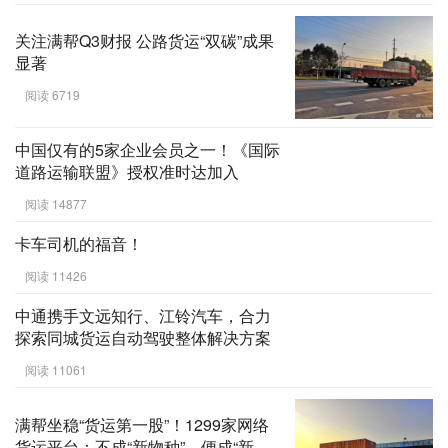
关注满帮Q3财报 公路货运“双碳”成果
显著
阅读 6719
中国仅有的5家企业会员之一！《国际
道路运输联盟》授权准时达加入
阅读 14877
卡车司机的福音！
阅读 11426
中通携手文远知行、江铃汽车，合力
探索同城货运自动驾驶整体解决方案
阅读 11061
满帮坐稳“货运第一股”！1299家网络
货运平台：不成“新物种”，便成“新僵