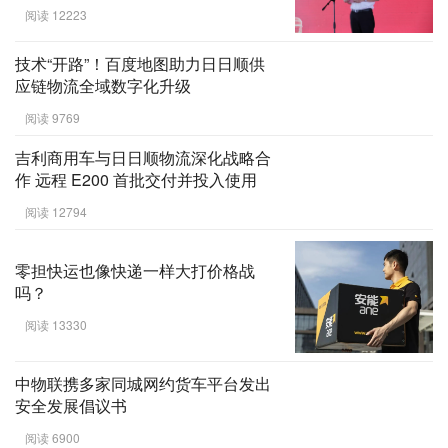
推进会召开
阅读 12223
技术“开路”！百度地图助力日日顺供
应链物流全域数字化升级
阅读 9769
吉利商用车与日日顺物流深化战略合
作 远程 E200 首批交付并投入使用
阅读 12794
零担快运也像快递一样大打价格战
吗？
阅读 13330
中物联携多家同城网约货车平台发出
安全发展倡议书
阅读 6900