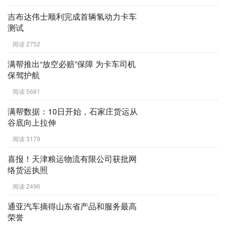
吉布达伟士顺利完成首辆氢动力卡车
测试
阅读 2752
满帮推出“放空必赔”保障 为卡车司机
保驾护航
阅读 5681
满帮数据：10日开始，石家庄货运从
谷底向上拉伸
阅读 3179
喜报！天津粮运物流有限公司获批网
络货运执照
阅读 2496
通亚汽车摘得山东省产品和服务最高
荣誉