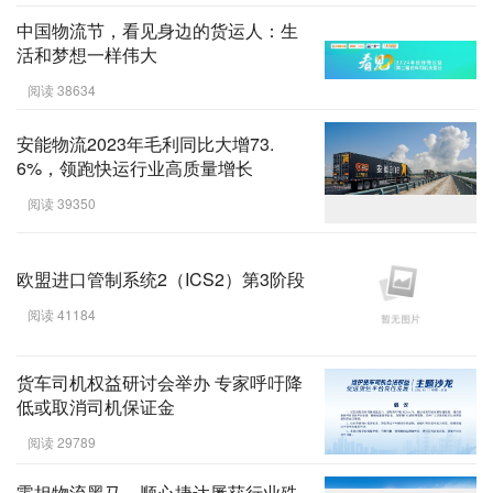
中国物流节，看见身边的货运人：生
活和梦想一样伟大
阅读 38634
安能物流2023年毛利同比大增73.
6%，领跑快运行业高质量增长
阅读 39350
欧盟进口管制系统2（ICS2）第3阶段
阅读 41184
货车司机权益研讨会举办 专家呼吁降
低或取消司机保证金
阅读 29789
零担物流黑马，顺心捷达屡获行业殊