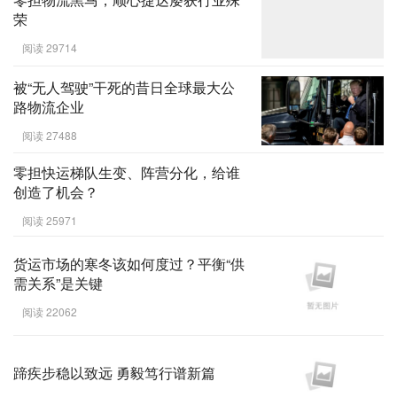
荣
阅读 29714
被“无人驾驶”干死的昔日全球最大公
路物流企业
阅读 27488
零担快运梯队生变、阵营分化，给谁
创造了机会？
阅读 25971
货运市场的寒冬该如何度过？平衡“供
需关系”是关键
阅读 22062
蹄疾步稳以致远 勇毅笃行谱新篇