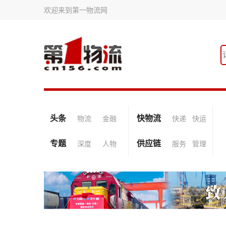
欢迎来到第一物流网
头条
快物流
物流
金融
快递
快运
专题
供应链
深度
人物
服务
管理