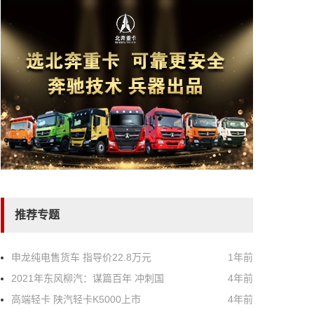
推荐专题
申龙纯电售货车 指导价22.8万元
1年前
2021年东风柳汽：谋篇百年 冲刺国
4年前
高端轻卡 陕汽轻卡K5000上市
4年前