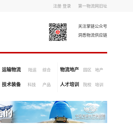
注册
登录
第一物流网旧址
关注掌链公众号
洞悉物流供应链
运输物流
物流地产
陆运
综合
园区
地产
技术装备
人才培训
科技
产品
院校
培训