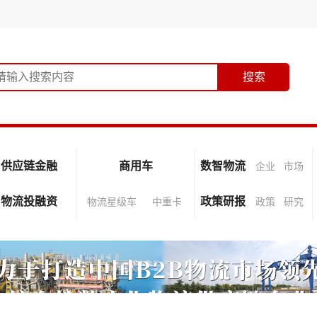
供应链金融
商用车
数智物流
企业
市场
物流投融资
政策研报
物流星级车
中重卡
政策
研究