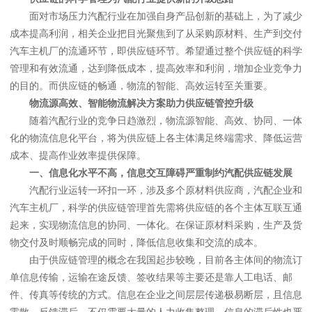
面对市场压力汽配行业在加强自身产品创新的基础上，为了减少
成本提高利润，相关企业把目光聚焦到了从采购原材料、生产到交付
汽车主机厂的流通环节，即供应链环节。希望通过整个供应链的科学
管理和有效流通，达到降低成本，提高效率和利润，增加企业竞争力
的目的。而供应链的畅通，物流的智能、高效运转至关重要。
物流源高效、智能物流解决方案助力供应链管控升级
随着汽配行业的竞争日趋激烈，物流源智能、高效、协同、一体
化的物流信息化平台，将为供应链上各主体满足终端需求、降低运营
成本、提高作业效率提供保障。
一、信息化水平不高，
信息交互障碍严重制约
汽配
供应链发展
汽配行业运转一环扣一环，涉及多个原材料供应商，汽配企业和
汽车主机厂，科学的供应链管理首先需将供应链的各个主体互联互通
起来，实现物流信息的协同、一体化。在保证原材料采购，生产及货
物交付及时顺畅完成的同时，降低信息收集和交流的成本。
由于供应链管理的概念在我国起步较晚，目前各主体间的物流订
单信息传输，运输在途反馈、签收结果等主要还是靠人工电话、邮
件、传真等传统的方式。信息在企业之间层层传递极易断层，且信息
零散，反馈滞后，不仅需要大量的人力收集整理，信息的滞后性也严