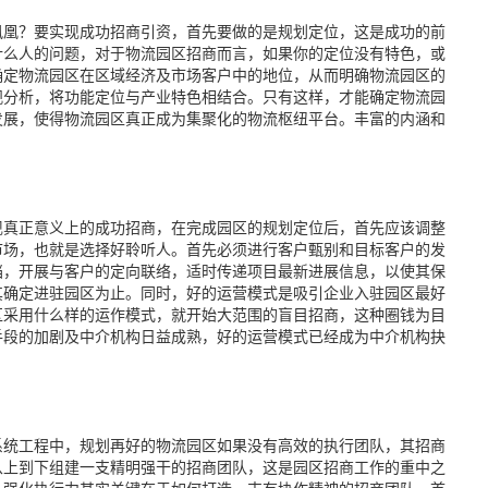
凰？要实现成功招商引资，首先要做的是规划定位，这是成功的前
什么人的问题，对于物流园区招商而言，如果你的定位没有特色，或
确定物流园区在区域经济及市场客户中的地位，从而明确物流园区的
观分析，将功能定位与产业特色相结合。只有这样，才能确定物流园
发展，使得物流园区真正成为集聚化的物流枢纽平台。丰富的内涵和
真正意义上的成功招商，在完成园区的规划定位后，首先应该调整
市场，也就是选择好聆听人。首先必须进行客户甄别和目标客户的发
档，开展与客户的定向联络，适时传递项目最新进展信息，以使其保
其确定进驻园区为止。同时，好的运营模式是吸引企业入驻园区最好
区采用什么样的运作模式，就开始大范围的盲目招商，这种圈钱为目
手段的加剧及中介机构日益成熟，好的运营模式已经成为中介机构抉
统工程中，规划再好的物流园区如果没有高效的执行团队，其招商
从上到下组建一支精明强干的招商团队，这是园区招商工作的重中之