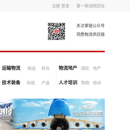
注册
登录
第一物流网旧址
关注掌链公众号
洞悉物流供应链
运输物流
物流地产
陆运
综合
园区
地产
技术装备
人才培训
科技
产品
院校
培训