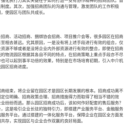
，强化执行力其实关键在于如何打造一支有协作精神的招商团队。首
核制度。其次，加强招商团队的沟通与管理，激发团队的工作积极
训，使园区与团队共成长。
招商、活动招商、捆绑协会招商、项目推介会等，很多园区在招商
甚至相去甚远。究其原因，一是没有将上述手段进行有效的组合，仅
业资源不够或者是没将企业内外部资源进行有效的整合，即使在招商
能的物流园区根据其各自不同的特点，在招商策略上重点手段亦不尽
作也可以起到事半功倍的效果，特别是在市场培育初期，引入中介机
流园区招商进度。
商结束，将企业留在园区才是园区长期发展的根本。招商成功离不
划定位明确、招商政策合理、招商措施得力而取得了相当不错的效
企业纷纷而逃。那么园区招商成功后，该如何作好配套的售后服务？
台，这是吸引企业长驻的独特引力，即搭建产业服务平台、金融服务
础服务平台。通过搭建的一体化服务平台，保障企业在园区全方面发
期共存，实现园区与企业合作双赢的良好局面。