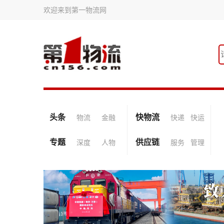
欢迎来到第一物流网
头条
快物流
物流
金融
快递
快运
专题
供应链
深度
人物
服务
管理