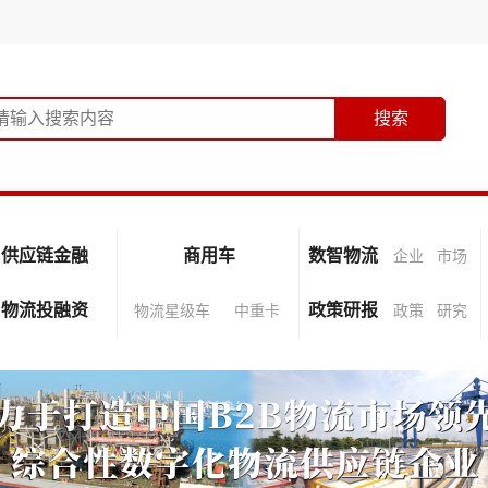
供应链金融
商用车
数智物流
企业
市场
物流投融资
政策研报
物流星级车
中重卡
政策
研究