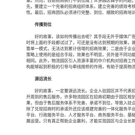
重。然而，目前招商执行不到位成了众多园区棘手的问题
先，要建立一个完善的招商组织体系，建立完善的绩效考
性。最后，招商团队必须进行完整、到位、细致的招商培
传播到位
好的故事，该如何传播出去呢？其手段无外乎媒体广告
时将上面的手段都试过了，可还是没有达到预期的效果，
靠单一模式，无法达到累计倍增的招商效果；二是由于企
策略上使用的是组合手段，效果也不明显，另外是不同功
相同。此外，物流园区引入资源丰富的中介机构对招商工
构能够起到积极的引导与牵线搭桥的作用，有助于提高物
源远流长
好的故事，一定要源远流长。企业入驻园区并不代表招
开周到的售后服务，许多物流园区在招商初期由于园区规
果，但由于售后服务体系不完善，承诺不到位，导致入驻
除了兑现招商时的承诺外还应该搭建完善的一体化服务平
平台、行政服务平台、人才服务平台、商务服务平台、基
展运营。只有真正帮助企业赢利，才能实现园区与企业长