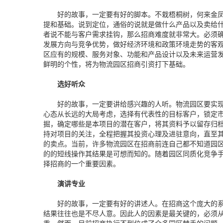
好的故事，一定要有好的脚本。不栽梧桐树，何来金凤
提和基础。说到定位，通俗的说就是做什么产品以及卖给
者说不能与客户需求挂钩，那么招商难度就非常大。必须
发展方向与竞争优势，做好经济环境和政策环境走势的客
区应有的规模、服务对象、功能和产品设计以及未来运营
鲜明的个性，将为物流园区招商引资打下基础。
选好听众
好的故事，一定要讲给感兴趣的人听。物流园区要实现
心态从长远的大局考虑，选择有代表性的目标客户，锁定
掘，确定哪些是本项目的潜在客户，将其资料予以留存归
持对项目的关注，全程把握其投资心理及进驻意向，直至
的卖点。当前，许多物流园区在招商前连自己都不知道园
的的短线操作其结果是可想而知的。随着园区同质化竞争
择招商的一个重要因素。
演讲专业
好的故事，一定要有好的讲述人。在招商这个庞大的系
结果往往也是不尽人意。因此人的因素是最关键的，必须