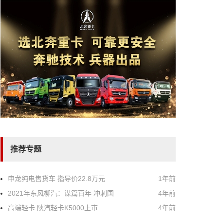
推荐专题
申龙纯电售货车 指导价22.8万元
1年前
2021年东风柳汽：谋篇百年 冲刺国
4年前
高端轻卡 陕汽轻卡K5000上市
4年前