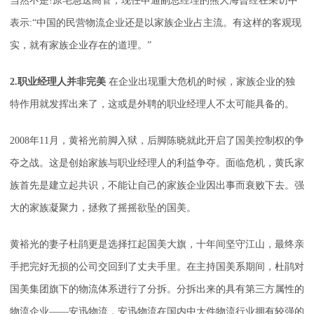
当然不是!原宅急送高管，现任申通副总经理的熊大海曾经在采访中
表示:“中国的民营物流企业还是以家族企业占主流。有这样的客观现
实，就有家族企业存在的道理。”
2.职业经理人并非完美
在企业出现重大危机的时候，家族企业的独
特作用就发挥出来了，这或是外聘的职业经理人不太可能具备的。
2008年11月，黄裕光前脚入狱，后脚陈晓就此开启了国美控制权的争
夺之战。这是创始家族与职业经理人的利益争夺。面临危机，黄氏家
族首先是建立起共识，不能让自己的家族企业因出事而衰败下去。强
大的家族凝聚力，拯救了摇摇欲坠的国美。
黄裕光的妻子杜鹃更是选择扛起国美大旗，十年间坚守江山，最终亲
手把完好无损的公司交回到了丈夫手里。在主持国美系期间，杜鹃对
国美集团旗下的物流体系进行了分拆。分拆出来的具有第三方属性的
物流企业——安迅物流，安迅物流在国内中大件物流行业拥有较强的