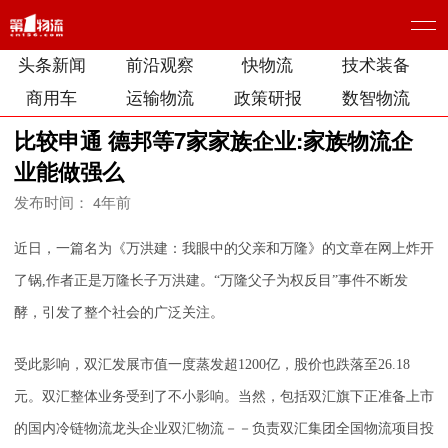
头条新闻
前沿观察
快物流
技术装备
商用车
运输物流
政策研报
数智物流
比较申通 德邦等7家家族企业:家族物流企
业能做强么
发布时间： 4年前
近日，一篇名为《万洪建：我眼中的父亲和万隆》的文章在网上炸开
了锅,作者正是万隆长子万洪建。“万隆父子为权反目”事件不断发
酵，引发了整个社会的广泛关注。
受此影响，双汇发展市值一度蒸发超1200亿，股价也跌落至26.18
元。双汇整体业务受到了不小影响。当然，包括双汇旗下正准备上市
的国内冷链物流龙头企业双汇物流－－负责双汇集团全国物流项目投