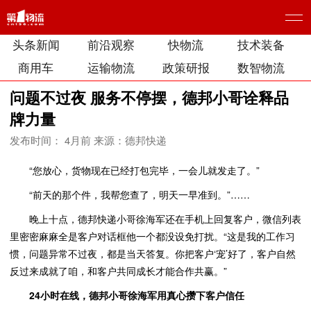
头条新闻
前沿观察
快物流
技术装备
商用车
运输物流
政策研报
数智物流
问题不过夜 服务不停摆，德邦小哥诠释品
牌力量
发布时间： 4月前
来源：德邦快递
“您放心，货物现在已经打包完毕，一会儿就发走了。”
“前天的那个件，我帮您查了，明天一早准到。”……
晚上十点，德邦快递小哥徐海军还在手机上回复客户，微信列表
里密密麻麻全是客户对话框他一个都没设免打扰。“这是我的工作习
惯，问题异常不过夜，都是当天答复。你把客户‘宠’好了，客户自然
反过来成就了咱，和客户共同成长才能合作共赢。”
24
小时在线，德
邦
小哥徐海军用真心攒下客户信任