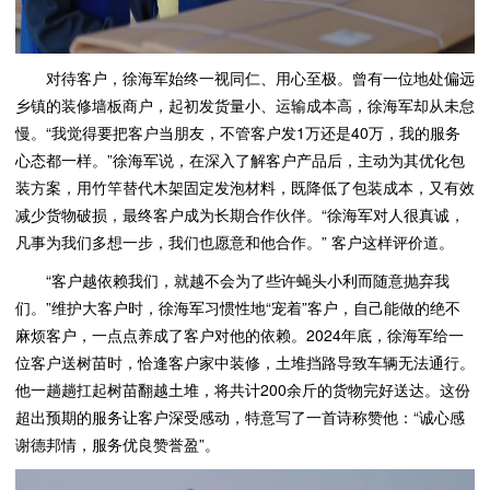
对待客户，徐海军始终一视同仁、用心至极。曾有一位地处偏远
乡镇的装修墙板商户，起初发货量小、运输成本高，徐海军却从未怠
慢。“我觉得要把客户当朋友，不管客户发1万还是40万，我的服务
心态都一样。”徐海军说，在深入了解客户产品后，主动为其优化包
装方案，用竹竿替代木架固定发泡材料，既降低了包装成本，又有效
减少货物破损，最终客户成为长期合作伙伴。“徐海军对人很真诚，
凡事为我们多想一步，我们也愿意和他合作。” 客户这样评价道。
“客户越依赖我们，就越不会为了些许蝇头小利而随意抛弃我
们。”维护大客户时，徐海军习惯性地“宠着”客户，自己能做的绝不
麻烦客户，一点点养成了客户对他的依赖。2024年底，徐海军给一
位客户送树苗时，恰逢客户家中装修，土堆挡路导致车辆无法通行。
他一趟趟扛起树苗翻越土堆，将共计200余斤的货物完好送达。这份
超出预期的服务让客户深受感动，特意写了一首诗称赞他：“诚心感
谢德邦情，服务优良赞誉盈”。