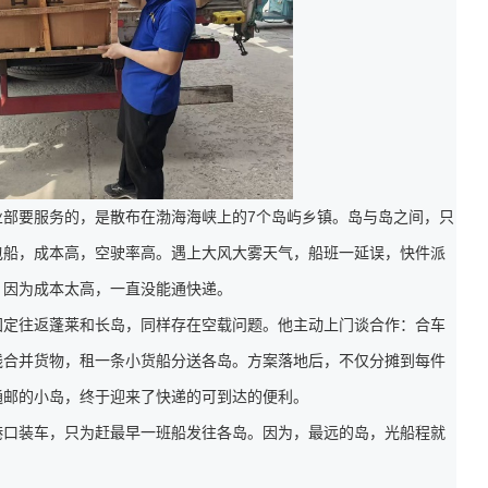
业部要服务的，是散布在渤海海峡上的7个岛屿乡镇。岛与岛之间，只
包船，成本高，空驶率高。遇上大风大雾天气，船班一延误，快件派
，因为成本太高，一直没能通快递。
固定往返蓬莱和长岛，同样存在空载问题。他主动上门谈合作：合车
线合并货物，租一条小货船分送各岛。方案落地后，不仅分摊到每件
通邮的小岛，终于迎来了快递的可到达的便利。
港口装车，只为赶最早一班船发往各岛。因为，最远的岛，光船程就