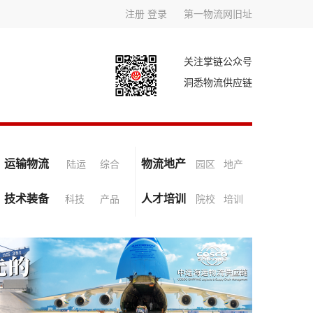
注册
登录
第一物流网旧址
关注掌链公众号
洞悉物流供应链
运输物流
物流地产
陆运
综合
园区
地产
技术装备
人才培训
科技
产品
院校
培训