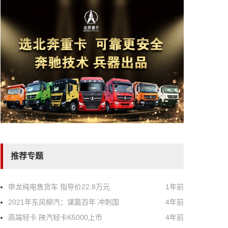
推荐专题
申龙纯电售货车 指导价22.8万元
1年前
2021年东风柳汽：谋篇百年 冲刺国
4年前
高端轻卡 陕汽轻卡K5000上市
4年前