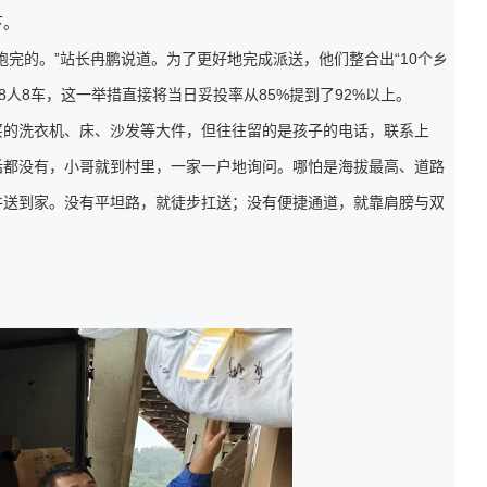
下。
跑完的。”站长冉鹏说道。为了更好地完成派送，他们整合出“10个乡
8人8车，这一举措直接将当日妥投率从85%提到了92%以上。
买的洗衣机、床、沙发等大件，但往往留的是孩子的电话，联系上
话都没有，小哥就到村里，一家一户地询问。哪怕是海拔最高、道路
件送到家。没有平坦路，就徒步扛送；没有便捷通道，就靠肩膀与双