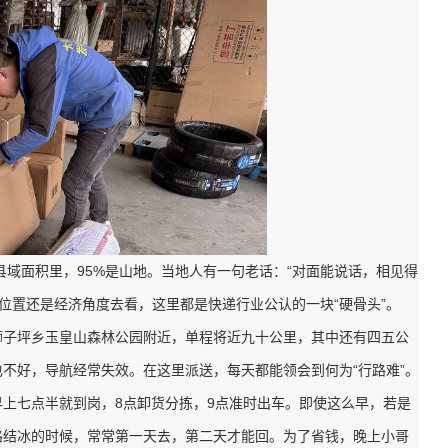
县域面积里，95%是山地。当地人有一句老话：“对面能说话，相见得
理位置还是经济角度去看，这里都是快递行业公认的一块“硬骨头”。
狮子坪乡玉皇山森林公园附近，单程将近九十公里，其中还有四五公
不好，导航经常失效。在这里派送，每天都能领会到何为“行路难”。
上七点半就到岗，8点卸货分拣，9点准时出车。即使这么早，若是
路结冰的时候，常常第一天去，第二天才能回。为了省钱，晚上小哥