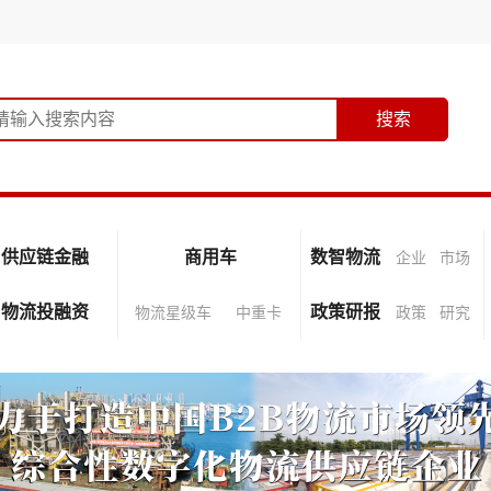
供应链金融
商用车
数智物流
企业
市场
物流投融资
政策研报
物流星级车
中重卡
政策
研究