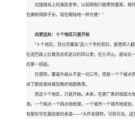
北隍城岛上的渔民老李，以前网购只能寄到蓬莱，再托
包裹盼得脖子长，现在跟陆地一样方便！”
向更远处：十个地区只是开始
“十个地区，百分百覆盖”这八个字的背后，是德邦人
在泥巴路上扛着洗衣机走过的四公里；在九华山，是站长
的第一班船。
在德邦，覆盖升级从不是一句口号，而是一个个被点亮
进了那些曾经被忽略的地图角落。
而这十个地区，只是开始。未来，在更广袤的祖国大
海，一个网点一个网点地梳理，一个城市一个城市地规划
有那份写在基因里的承诺——“大件发德邦，可到可派，送