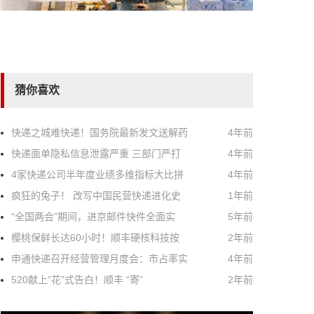
猜你喜欢
快递之城难快递！国务院最新发文送解药
4年前
快递面单隐私信息泄露严重 三部门严打
4年前
4家快递公司半年度业绩多维指标大比拼
4年前
疯狂的兔子！ 改写中国民营快递进化史
1年前
“全国两会”期间，进京邮件快件全面实
5年前
樱桃保鲜长达60小时！顺丰硬核科技按
2年前
申通快递召开经营管理月度会：市占率实
4年前
520献上“花”式告白！顺丰 “寄”
2年前