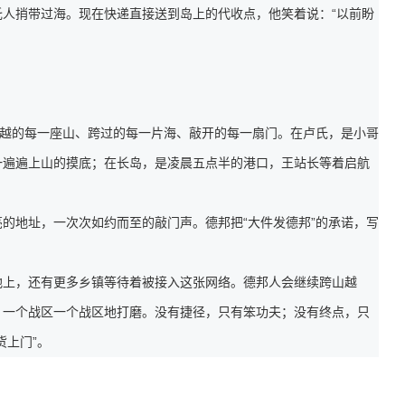
人捎带过海。现在快递直接送到岛上的代收点，他笑着说：“以前盼
翻越的每一座山、跨过的每一片海、敲开的每一扇门。在卢氏，是小哥
一遍遍上山的摸底；在长岛，是凌晨五点半的港口，王站长等着启航
的地址，一次次如约而至的敲门声。德邦把“大件发德邦”的承诺，写
地上，还有更多乡镇等待着被接入这张网络。德邦人会继续跨山越
，一个战区一个战区地打磨。没有捷径，只有笨功夫；没有终点，只
货上门”。