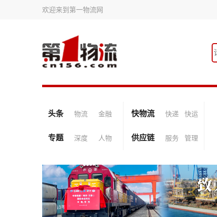
欢迎来到第一物流网
头条
快物流
物流
金融
快递
快运
专题
供应链
深度
人物
服务
管理