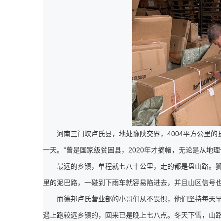
河南三门峡卢氏县，地处豫陕交界，4004平方公里的
一天。”曾是国家级贫困县，2020年才摘帽，无论是从地
最远的乡镇，单程就七八十公里，走的都是盘山路。
里的泥巴路，一碰到下雨车就容易陷进去，并且山区信号也
而德邦卢氏营业部的小哥们从不畏惧，他们坚持每天早
遇上跑较远乡镇的，回来已是晚上七八点。冬天下雪，山