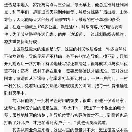
进俭是本地人，家距离网点两三公里。每天早上，他总是准时赶到网
点，和同事们一起完成当天的到件卸货，然后分拣装车后出发。山路
难行，因此他每天大部分时间都在路上，最远的村子单程50多公
里，往返一趟就是100多公里。派送途中，时常有客户打电话要寄
件，为了节省路程多送几家，他便一边派送，一边规划路线去揽收，
减少重复折返行驶。
山区派送最大的难题是“找”。这里的村民散居各处，许多自然村
不仅岔路多，导航显示还不精确，甚至有些地点导航上找不到，只能
开到附近后一路打听；有些地址写得还算清楚，但导航终点与实际位
置不符；还有一些村子存在重名，需要反复确认才能找准。面对这些
困难，黄进俭从不退缩，他常常将车开到村口，一户一户的问、一村
一村的找，凭着对山路的熟悉和磨破嘴皮的询问，把每一件货准确送
到村民手中。
前几日他送了一批村民盖房用的铁皮，很重，但他不仅送到家，
还帮忙搬到院子里的指定位置。“昨天下午，我送了一个很重的电子
琴，虽然地址写的清楚，但导航位置与实际位置对不上，到附近也是
打听了好几户，才把琴送到客户手上。” 黄进俭笑着说道。
其实从商业角度来看，这些村里的货量并不大，派送覆盖成本很