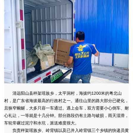
清远阳山县秤架瑶族乡，太平洞村，海拔约1200米的粤北山
村，是广东省海拔最高的行政村之一。通往山里的路大部分已硬化，
且狭窄蜿蜒，大多只容一车通过。遇上会车，双方需要小心倒车、耐
心礼让，一等就是十几分钟。部分路段仍有土路与破损，雨天湿滑，
车轮常碾过泥泞和水坑，派送难度很大。
负责秤架瑶族乡、岭背镇以及已并入岭背镇三个乡镇的快递员黄