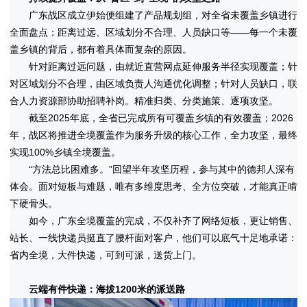
广东战区成立伊始便组建了产品规划组，对全省未覆盖乡镇进行
全面盘点：距离过远、区域划分不合理、人员缺口等——每一个未覆
盖乡镇的背后，都有着具体而复杂的原因。
针对距离过远问题，由就近直营网点延伸服务半径实现覆盖；针
对区域划分不合理，由区域负责人沟通优化调整；针对人员缺口，联
合人力资源部协助招聘补岗。精准归类、分类施策、逐项攻坚。
截至2025年底，全省已完成所有可覆盖乡镇的有效覆盖；2026
年，战区将推进全境覆盖作为服务升级的核心工作，全力攻坚，最终
实现100%乡镇全境覆盖。
“方法总比困难多。”回望半年攻坚历程，参与其中的德邦人深有
体会。面对短板与难题，唯有多维度思考、全方位突破，才能真正啃
下硬骨头。
如今，广东全境覆盖的完成，不仅补齐了网络短板，更让销售、
站长、一线快递员挺直了腰杆面对客户，他们可以底气十足地承诺：
省内全境，大件快递，可到可派，送货上门。
云端有件快递：海拔1200米的派送路