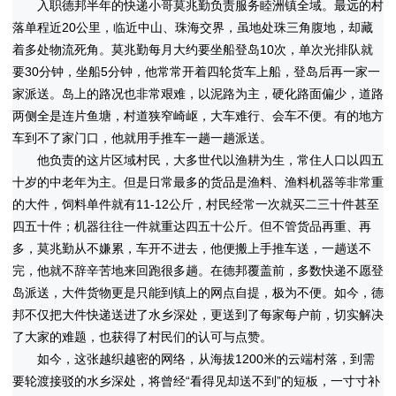
入职德邦半年的快递小哥莫兆勤负责服务睦洲镇全域。最远的村
落单程近20公里，临近中山、珠海交界，虽地处珠三角腹地，却藏
着多处物流死角。莫兆勤每月大约要坐船登岛10次，单次光排队就
要30分钟，坐船5分钟，他常常开着四轮货车上船，登岛后再一家一
家派送。岛上的路况也非常艰难，以泥路为主，硬化路面偏少，道路
两侧全是连片鱼塘，村道狭窄崎岖，大车难行、会车不便。有的地方
车到不了家门口，他就用手推车一趟一趟派送。
他负责的这片区域村民，大多世代以渔耕为生，常住人口以四五
十岁的中老年为主。但是日常最多的货品是渔料、渔料机器等非常重
的大件，饲料单件就有11-12公斤，村民经常一次就买二三十件甚至
四五十件；机器往往一件就重达四五十公斤。但不管货品再重、再
多，莫兆勤从不嫌累，车开不进去，他便搬上手推车送，一趟送不
完，他就不辞辛苦地来回跑很多趟。在德邦覆盖前，多数快递不愿登
岛派送，大件货物更是只能到镇上的网点自提，极为不便。如今，德
邦不仅把大件快递送进了水乡深处，更送到了每家每户前，切实解决
了大家的难题，也获得了村民们的认可与点赞。
如今，这张越织越密的网络，从海拔1200米的云端村落，到需
要轮渡接驳的水乡深处，将曾经“看得见却送不到”的短板，一寸寸补