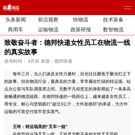
头条新闻
前沿观察
快物流
技术装备
商用车
运输物流
政策研报
数智物流
致敬奋斗者：德邦快递女性员工在物流一线
的真实故事
发布时间： 4月前
来源：德邦快递
每年三月，当人们谈及女性力量时，目光往往聚焦于聚光灯之下
的故事。但在物流行业，最真实的力量，常常藏在忙碌的转运场、站
点办公室与车队调度席之间。无数平凡却坚定的身影撑起了一条条高
效畅通的物流链路。在德邦快递的一线岗位上，越来越多女性员工，
用专业、耐心与坚韧践行“超过3公斤，大件发德邦”的承诺，为大件
运输的可靠交付筑牢坚实底气。
王玲：转运场里的“叉车一姐”
在南昌转运场叉车一组，王玲是为数不多的女性叉车司机。