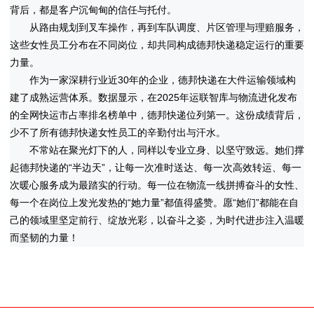
背后，都是客户沉甸甸的信任与托付。
从路由规划到叉车操作，再到车队调度、片区管理与理赔服务，
这些女性员工分布在不同岗位，却共同构成德邦快递稳定运行的重要
力量。
作为一家深耕行业近30年的企业，德邦快递在大件运输领域构
建了成熟运营体系。数据显示，在2025年运联智库与物流进化发布
的全网快运市占率排名榜单中，德邦快递位列第一。这份成绩背后，
少不了所有德邦快递女性员工的辛勤付出与汗水。
不常站在聚光灯下的人，同样以专业立身、以坚守致远。她们撑
起德邦快递的“半边天”，让每一次准时送达、每一次高效转运、每一
次暖心服务成为最踏实的行动。每一位在物流一线拼搏奋斗的女性、
每一个在岗位上发光发热的“她力量”都值得盛赞。愿“她们”都能在自
己的领域里坚定前行、绽放光彩，以奋斗之姿，为时代进步注入温暖
而坚韧的力量！