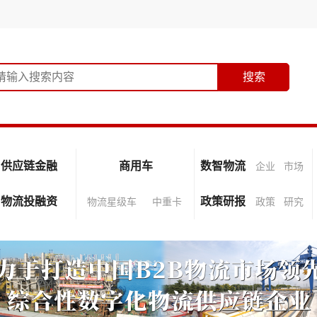
供应链金融
商用车
数智物流
企业
市场
物流投融资
政策研报
物流星级车
中重卡
政策
研究