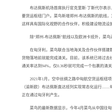
布达佩斯机场首席执行官克里斯·丁斯代尔表示
要货运枢纽门户。菜鸟新增郑州-布达佩斯的航线
这样具有国际化视野的合作伙伴，积极建设物流设施
除“郑州-布达佩斯”航线以及欧洲卡班外，菜
在匈牙利，菜鸟联合当地海关及合作伙伴搭建
货物落地前就能完成清关。目前，该系统已将过去线下
通关率达到94%，仅0.36秒就可完成一个包裹的清
2021年1月，空中丝绸之路中匈航空货运枢纽
（渝新欧）布达佩斯直达班列实现常态化运行……
正在通过匈牙利产生。
菜鸟的最新数据显示，今年4月菜鸟从中国往匈牙