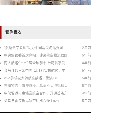
猜你喜欢
“航运数字联盟”助力中国建设海运强国
2年前
中央空管委首次亮相，建设航空物流强国
5年前
两大航运企业位居全球前十 台湾省享受
4年前
菜鸟开通首条中国-匈牙利货机航线，中
5年前
vivo手机被大韩航空禁运，重演Fe
5年前
东航物流上市迎涨停，募资不买飞机却买
5年前
中储智运与柬埔寨航空合作，开通首条东
4年前
菜鸟与香港货运航空达成合作 Laza
5年前