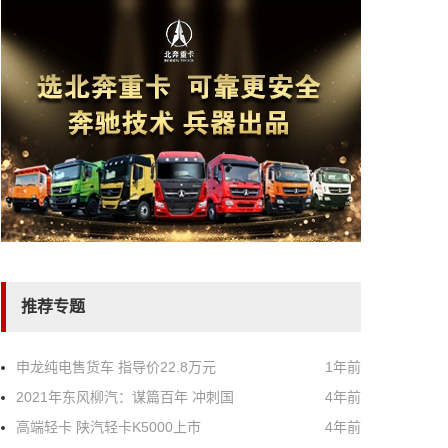
推荐专题
申龙纯电售货车 指导价22.8万元
1年前
2021年东风柳汽：谋篇百年 冲刺国
4年前
高端轻卡 陕汽轻卡K5000上市
4年前