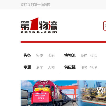
欢迎来到第一物流网
头条
快物流
物流
金融
快递
快运
专题
供应链
深度
人物
服务
管理