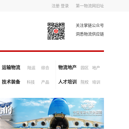
注册
登录
第一物流网旧址
关注掌链公众号
洞悉物流供应链
运输物流
物流地产
陆运
综合
园区
地产
技术装备
人才培训
科技
产品
院校
培训