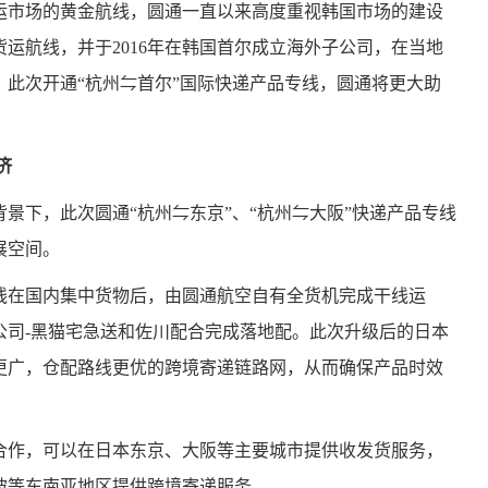
运市场的黄金航线，圆通一直以来高度重视韩国市场的建设
运航线，并于2016年在韩国首尔成立海外子公司，在当地
此次开通“杭州⇋首尔”国际快递产品专线，圆通将更大助
济
景下，此次圆通“杭州⇋东京”、“杭州⇋大阪”快递产品专线
展空间。
线在国内集中货物后，由圆通航空自有全货机完成干线运
公司-黑猫宅急送和佐川配合完成落地配。此次升级后的日本
更广，仓配路线更优的跨境寄递链路网，从而确保产品时效
合作，可以在日本东京、大阪等主要城市提供收发货服务，
坡等东南亚地区提供跨境寄递服务。