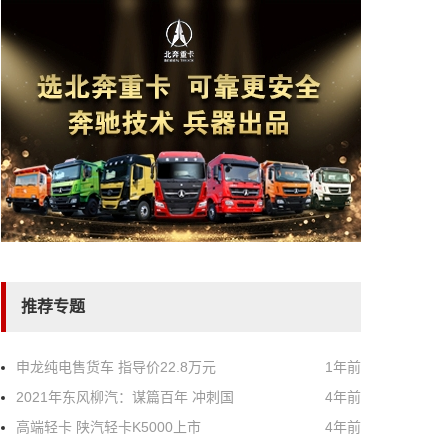
推荐专题
申龙纯电售货车 指导价22.8万元
1年前
2021年东风柳汽：谋篇百年 冲刺国
4年前
高端轻卡 陕汽轻卡K5000上市
4年前