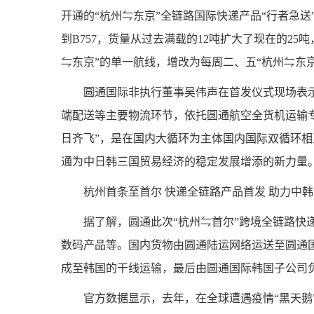
开通的“杭州⇋东京”全链路国际快递产品“行者急送”
到B757，货量从过去满载的12吨扩大了现在的2
⇋东京”的单一航线，增改为每周二、五“杭州⇋东京
圆通国际非执行董事吴伟声在首发仪式现场表
端配送等主要物流环节，依托圆通航空全货机运输专
日齐飞”，是在国内大循环为主体国内国际双循环
通为中日韩三国贸易经济的稳定发展增添的新力量
杭州首条至首尔 快递全链路产品首发 助力中
据了解，圆通此次“杭州⇋首尔”跨境全链路快
数码产品等。国内货物由圆通陆运网络运送至圆通
成至韩国的干线运输，最后由圆通国际韩国子公司
官方数据显示，去年，在全球遭遇疫情“黑天鹅