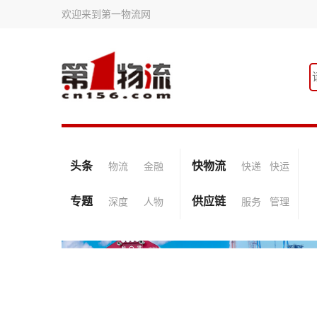
欢迎来到第一物流网
头条
快物流
物流
金融
快递
快运
专题
供应链
深度
人物
服务
管理