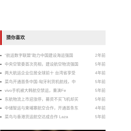
猜你喜欢
“航运数字联盟”助力中国建设海运强国
2年前
中央空管委首次亮相，建设航空物流强国
5年前
两大航运企业位居全球前十 台湾省享受
4年前
菜鸟开通首条中国-匈牙利货机航线，中
5年前
vivo手机被大韩航空禁运，重演Fe
5年前
东航物流上市迎涨停，募资不买飞机却买
5年前
中储智运与柬埔寨航空合作，开通首条东
4年前
菜鸟与香港货运航空达成合作 Laza
5年前