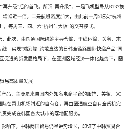
“再升级”后的首飞。所谓“再升级”，一是飞机型号从B737换
5吨，增幅近一倍。二是航班密度加大，由此前一周5班次“杭州
”，每周三、四、六“杭州⇋大阪”的交替模式。
示，此次，由圆通国际统筹主导仓储、干线运输、关务、末
线，实现“端到端”跨境直达的日韩全链路国际快递产品“同
相互促进的新发展格局下，在亚洲区域经济一体化趋势下，圆
。
韩贸易高质量发展
递产品，主要是来自国内外知名电商平台的服饰、美妆、3C
国际在萧山机场附近的自有仓，再由圆通航空自有全货机完
负责完成在韩国各大城市的落地配服务。
”影响下，中韩两国贸易仍呈逆势增长，印证了中韩贸易合