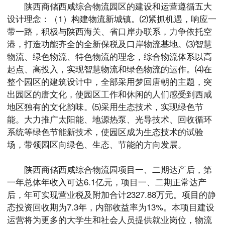
陕西商储西咸综合物流园区的建设和运营遵循五大
设计理念：（1）构建物流新城镇。⑵紧抓机遇，响应一
带一路，积极与陕西海关、省口岸办联系，力争依托空
港，打造功能齐全的全新保税及口岸物流基地。⑶智慧
物流、绿色物流、特色物流的理念，综合物流体系以高
起点、高投入，实现智慧物流和绿色物流的运作。⑷在
整个园区的建筑设计中，全部采用梦回唐朝的主题，突
出园区的唐文化，使园区工作和休闲的人们感受到西咸
地区独有的文化韵味。⑸采用生态技术，实现绿色节
能。大力推广太阳能、地源热泵、光导技术、回收循环
系统等绿色节能新技术，使园区成为生态技术的试验
场，带领园区向绿色、生态、节能的方向发展。
陕西商储西咸综合物流园项目一、二期达产后，第
一年总体年收入可达6.1亿元，项目一、二期正常达产
后，年可实现营业税及附加合计2327.88万元。项目的静
态投资回收期为7.3年，内部收益率为13%。本项目建设
运营将为更多的大学生和社会人员提供就业岗位，物流