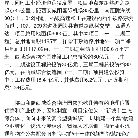
厚，同时工业经济也迅猛发展。项目地点东距丝绸之路
起点45公里，距西安咸阳国际机场35公里，南距陇海线
30公里，312国道、福银高速和正在建设的西平铁路穿境
而过，107、209省道及周边县市道路纵横交错、四通八
达。项目总用地面积3000亩。其中本项目（一、二期工
程）总用地面积1165亩，扣除市政道路用地外，项目净
用地面积1117.02亩。一、二期总建筑面积106.6万平方
米。西咸综合物流园建设工程总投资约60亿元，其中
一、二期建设工程总投资30亿元，三期工程总投资约30
亿元。在西咸综合物流园（一、二期）项目建设投资
中：工程费用18.41亿元，其他费用6.2亿元，建设期利
息1.34亿元。
陕西商储西咸综合物流园依托乾县特有的地理位置
优势和产业优势，因地制宜，项目定位为：“新城市生态
综合体，面向未来的复合型新城镇”，即构建一个集“物流
企业孵化、物流会展经济、物流人才培训、物流商业流
通和物流公共配套服务”等功能于一体的新型智慧绿色产