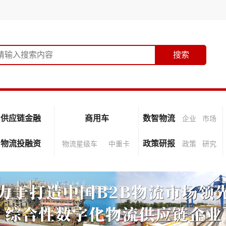
供应链金融
商用车
数智物流
企业
市场
物流投融资
政策研报
物流星级车
中重卡
政策
研究