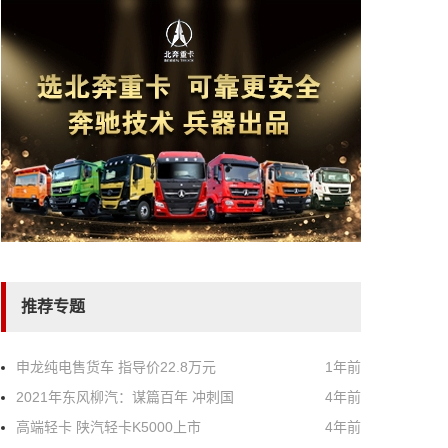
推荐专题
申龙纯电售货车 指导价22.8万元
1年前
2021年东风柳汽：谋篇百年 冲刺国
4年前
高端轻卡 陕汽轻卡K5000上市
4年前