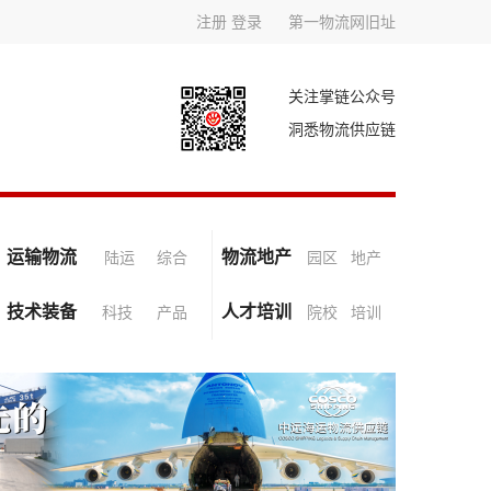
注册
登录
第一物流网旧址
关注掌链公众号
洞悉物流供应链
运输物流
物流地产
陆运
综合
园区
地产
技术装备
人才培训
科技
产品
院校
培训