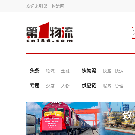
欢迎来到第一物流网
头条
快物流
物流
金融
快递
快运
专题
供应链
深度
人物
服务
管理