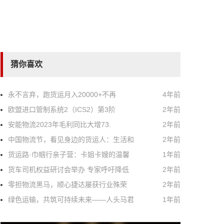
猜你喜欢
永不言弃，跑货运月入20000+不再
4年前
欧盟进口管制系统2（ICS2）第3阶
2年前
安能物流2023年毛利同比大增73.
2年前
中国物流节，看见身边的货运人：生活和
2年前
货运路·巾帼行亲子营：卡姐卡嫂的温馨
1年前
货车司机权益研讨会举办 专家呼吁降低
2年前
零担物流黑马，顺心捷达屡获行业殊荣
2年前
绿色运输，共筑可持续未来——人头马君
1年前