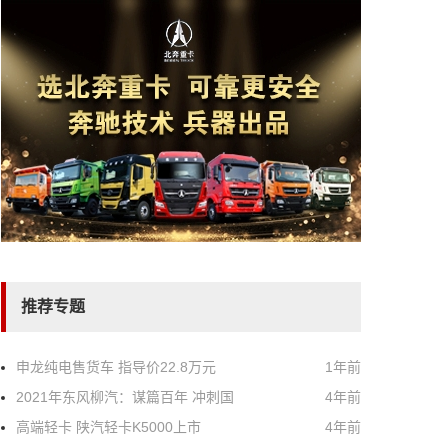
推荐专题
申龙纯电售货车 指导价22.8万元
1年前
2021年东风柳汽：谋篇百年 冲刺国
4年前
高端轻卡 陕汽轻卡K5000上市
4年前