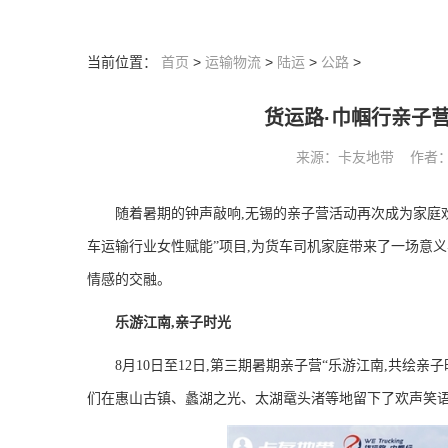
当前位置：
首页
>
运输物流
>
陆运
>
公路
>
货运路·巾帼行亲子
来源：卡友地带 作者： 阅读
随着暑期的钟声敲响,无锡的亲子营活动再次成为家庭
车运输行业女性赋能”项目,为货车司机家庭带来了一场意
情感的交融。
乐游江南,亲子时光
8月10日至12日,第三期暑期亲子营“乐游江南,共绘
们在惠山古镇、蠡湖之光、太湖鼋头渚等地留下了欢声笑