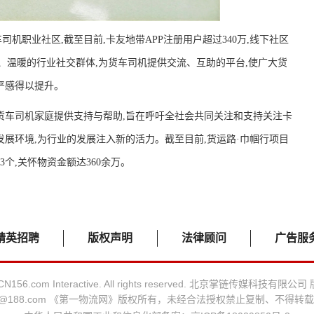
车司机职业社区,截至目前,卡友地带APP注册用户超过340万,线下社区
量、温暖的行业社交群体,为货车司机提供交流、互助的平台,使广大货
严感得以提升。
共同为货车司机家庭提供支持与帮助,旨在呼吁全社会共同关注和支持关注卡
展环境,为行业的发展注入新的活力。截至目前,货运路·巾帼行项目
3个,关怀物资金额达360余万。
精英招聘
版权声明
法律顾问
广告服
 CN156.com Interactive. All rights reserved. 北京掌链传媒科技有限公
@188.com
《第一物流网》版权所有，未经合法授权禁止复制、不得转载