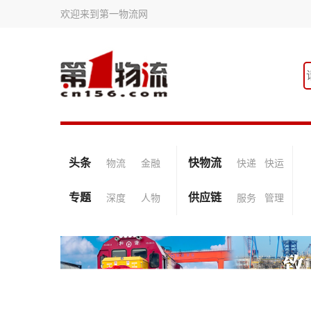
欢迎来到第一物流网
头条
快物流
物流
金融
快递
快运
专题
供应链
深度
人物
服务
管理