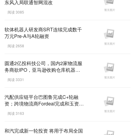
东风入局联通智网混改
阅读 3085
软体机器人研发商SRT连续完成数千
万元Pre-A与A轮融资
阅读 2658
圆通2亿投科技公司，国内2家物流服
务商欲IPO，亚马逊收购仓库机器人
创企 ...
阅读 3331
汽配供应链平台巴图鲁完成C+轮融
资；跨境物流商Fordeal完成和玉资本
C+轮融资 | 物流金 ...
阅读 3163
和汽完成新一轮投资 将用于布局全国