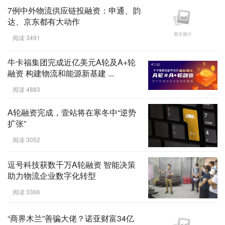
7例中外物流供应链投融资：申通、韵
达、京东都有大动作
阅读 3491
牛卡福集团完成近亿美元A轮及A+轮
融资 构建物流和能源新基建 ...
阅读 4883
A轮融资完成，壹站将在寒冬中“逆势
扩张”
阅读 3052
逗号科技获数千万A轮融资 智能决策
助力物流企业数字化转型
阅读 3366
“商界木兰”善骗大佬？诺亚财富34亿