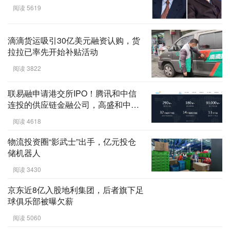
阅读 5619
滴滴货运吸引30亿美元融资认购，货
拉拉已率先开始补贴活动
阅读 3822
联易融申请港交所IPO！腾讯和中信
连投的供应链金融公司，高盛和中金
为联席保荐人 ... ...
阅读 4618
物流投资圈“影武士”出手，亿元投仓
储机器人
阅读 3430
京东近8亿入股地利集团，后者旗下足
球俱乐部被曝欠薪
阅读 5060