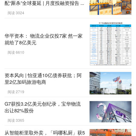
配“厮杀”全球蔓延 | 月度投融资报告 ...
阅读 3024
华平资本： 物流企业仅投7家 然一家
就给了8亿美元
阅读 6610
资本风向 | 怡亚通10亿债券获批；阿
里2亿加码旅游电商
阅读 2719
G7获投3.2亿美元创纪录，宝华物流
出让82%股份
阅读 3365
从智能柜里取外卖，「吗哪私厨」获5