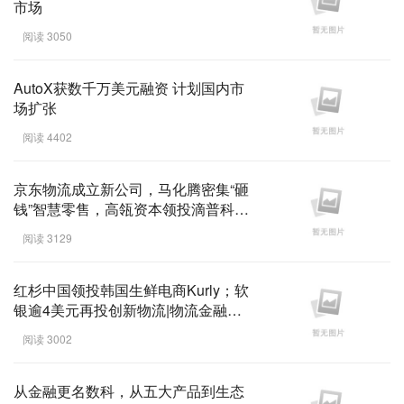
市场
阅读 3050
AutoX获数千万美元融资 计划国内市
场扩张
阅读 4402
京东物流成立新公司，马化腾密集“砸
钱”智慧零售，高瓴资本领投滴普科技
...
阅读 3129
红杉中国领投韩国生鲜电商Kurly；软
银逾4美元再投创新物流|物流金融街
...
阅读 3002
从金融更名数科，从五大产品到生态