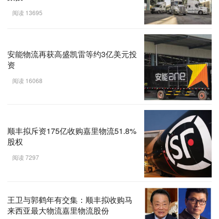
阅读 13695
安能物流再获高盛凯雷等约3亿美元投
资
阅读 16068
顺丰拟斥资175亿收购嘉里物流51.8%
股权
阅读 7297
王卫与郭鹤年有交集：顺丰拟收购马
来西亚最大物流嘉里物流股份