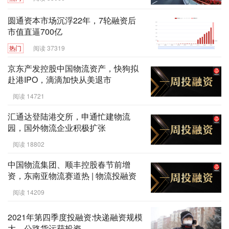
圆通资本市场沉浮22年，7轮融资后
市值直逼700亿
热门
阅读 37319
京东产发控股中国物流资产，快狗拟
赴港IPO，滴滴加快从美退市
阅读 14721
汇通达登陆港交所，申通忙建物流
园，国外物流企业积极扩张
阅读 18802
中国物流集团、顺丰控股春节前增
资，东南亚物流赛道热 | 物流投融资
阅读 14209
2021年第四季度投融资:快递融资规模
大，公路货运获投资