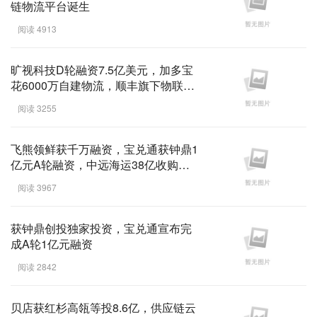
链物流平台诞生
阅读 4913
旷视科技D轮融资7.5亿美元，加多宝
花6000万自建物流，顺丰旗下物联亿
达融资5000万元 ...
阅读 3255
飞熊领鲜获千万融资，宝兑通获钟鼎1
亿元A轮融资，中远海运38亿收购胜
狮造箱资产|物流 ...
阅读 3967
获钟鼎创投独家投资，宝兑通宣布完
成A轮1亿元融资
阅读 2842
贝店获红杉高瓴等投8.6亿，供应链云