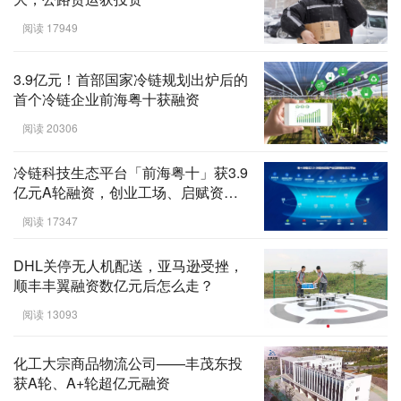
阅读 17949
3.9亿元！首部国家冷链规划出炉后的
首个冷链企业前海粤十获融资
阅读 20306
冷链科技生态平台「前海粤十」获3.9
亿元A轮融资，创业工场、启赋资本
等投资，极值资本担任本轮财务顾问
阅读 17347
DHL关停无人机配送，亚马逊受挫，
顺丰丰翼融资数亿元后怎么走？
阅读 13093
化工大宗商品物流公司——丰茂东投
获A轮、A+轮超亿元融资