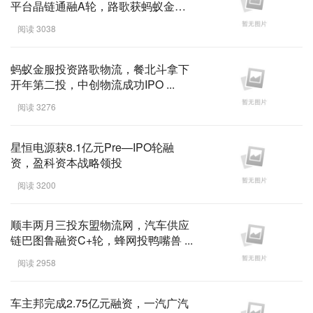
平台晶链通融A轮，路歌获蚂蚁金服B
轮投资|物流金融 ...
阅读 3038
蚂蚁金服投资路歌物流，餐北斗拿下
开年第二投，中创物流成功IPO ...
阅读 3276
星恒电源获8.1亿元Pre—IPO轮融
资，盈科资本战略领投
阅读 3200
顺丰两月三投东盟物流网，汽车供应
链巴图鲁融资C+轮，蜂网投鸭嘴兽 ...
阅读 2958
车主邦完成2.75亿元融资，一汽广汽