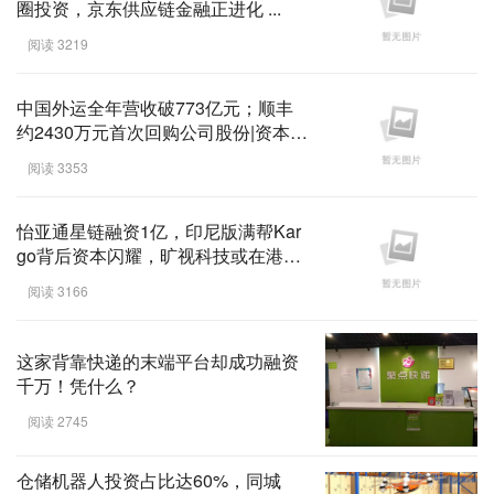
圈投资，京东供应链金融正进化 ...
阅读 3219
中国外运全年营收破773亿元；顺丰
约2430万元首次回购公司股份|资本风
向 ...
阅读 3353
怡亚通星链融资1亿，印尼版满帮Kar
go背后资本闪耀，旷视科技或在港上
市 ...
阅读 3166
这家背靠快递的末端平台却成功融资
千万！凭什么？
阅读 2745
仓储机器人投资占比达60%，同城