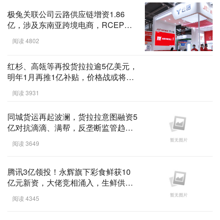
极兔关联公司云路供应链增资1.86
亿，涉及东南亚跨境电商，RCEP协
议后占领中国东盟电商 ...
阅读 4802
红杉、高瓴等再投货拉拉逾5亿美元，
明年1月再推1亿补贴，价格战或将开
打！资本啥心情? ...
阅读 3931
同城货运再起波澜，货拉拉意图融资5
亿对抗滴滴、满帮，反垄断监管趋严
情况下，提升服 ...
阅读 3649
腾讯3亿领投！永辉旗下彩食鲜获10
亿元新资，大佬竞相涌入，生鲜供应
链赛道趋热 ...
阅读 4345