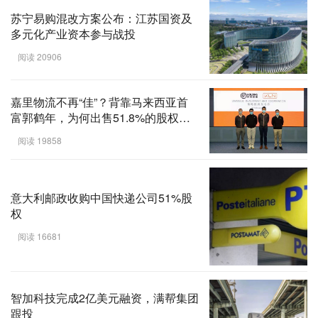
苏宁易购混改方案公布：江苏国资及
多元化产业资本参与战投
阅读 20906
嘉里物流不再“佳”？背靠马来西亚首
富郭鹤年，为何出售51.8%的股权给
顺丰？
阅读 19858
意大利邮政收购中国快递公司51%股
权
阅读 16681
智加科技完成2亿美元融资，满帮集团
跟投