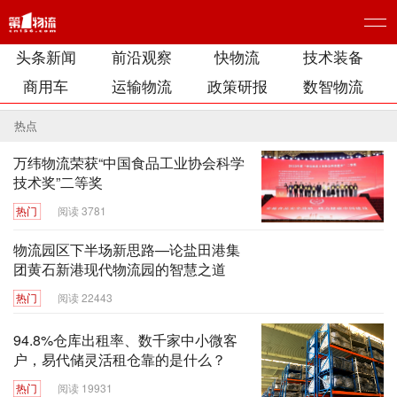
头条新闻
前沿观察
快物流
技术装备
商用车
运输物流
政策研报
数智物流
热点
万纬物流荣获“中国食品工业协会科学
技术奖”二等奖
热门
阅读 3781
物流园区下半场新思路—论盐田港集
团黄石新港现代物流园的智慧之道
热门
阅读 22443
94.8%仓库出租率、数千家中小微客
户，易代储灵活租仓靠的是什么？
热门
阅读 19931