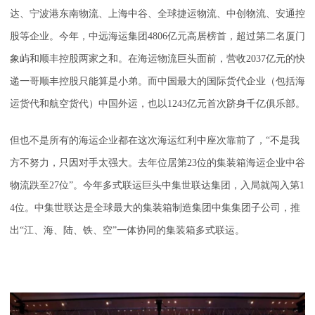
达、宁波港东南物流、上海中谷、全球捷运物流、中创物流、安通控
股等企业。今年，中远海运集团4806亿元高居榜首，超过第二名厦门
象屿和顺丰控股两家之和。在海运物流巨头面前，营收2037亿元的快
递一哥顺丰控股只能算是小弟。而中国最大的国际货代企业（包括海
运货代和航空货代）中国外运，也以1243亿元首次跻身千亿俱乐部。
但也不是所有的海运企业都在这次海运红利中座次靠前了，“不是我
方不努力，只因对手太强大。去年位居第23位的集装箱海运企业中谷
物流跌至27位”。今年多式联运巨头中集世联达集团，入局就闯入第1
4位。中集世联达是全球最大的集装箱制造集团中集集团子公司，推
出“江、海、陆、铁、空”一体协同的集装箱多式联运。