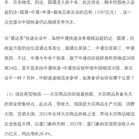
丰、京东物流、韵达、圆通进入前十名。此次排名，顺丰控股收入远
超韵达+圆通+中通+申通+极兔五家企业的总和（1507亿元），这一
点也显示中国快递仍以规模竞争为主。
在“通达系”快递企业中，虽然中通快递业务规模远超韵达、圆通，但
收益方面韵达位居通达系首位，圆通位居第二，中通仅居第三，申通
第四。不过，中通今年有个惊喜，旗下中通供应链跻身民营物流50强
第24位。是不是若由中通快递+中通供应链申报中国物流50强，座次
会不一样？另外，中邮速递物流未参评，如果参评会排在哪个位置？
（3）强在商贸物流——大宗商品供应链最抢眼。大宗商品具备先天
的资金密集特点，起点高，营收大。我国是大宗商品生产大国、消费
大国、贸易大国。2021年全球大宗商品价格上涨，带动大宗商品物流
企业收益大增。以厦门象屿为例，2021年，厦门象屿实现营业收入46
25亿元，同比增长28.4%。