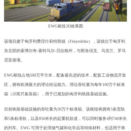
EWG枢纽3D效果图
该项目建于匈牙利费涅什莉特凯镇（Fényeslitke），该镇位于匈牙利
东北部的索博尔奇-索特马尔-贝拉格州，与斯洛伐克、乌克兰、罗马
尼亚接壤。
EWG枢纽占地500万平方米，配备最先进的技术，配套工业物流开发
区，拥有欧洲最大的理论转运能力。理论吞吐量为每年100万个标准
箱（20英尺集装箱），用于已规划的匈牙利铁路基础设施。
目前铁路基础设施的吞吐量为30万个标准箱。该枢纽将拥有5条宽轨
和5条标准轨，以及850米长的起重机轨道，可以同时服务4列740米长
的列车。EWG 可用于处理储气罐和化学品等特殊材料，也适用于将