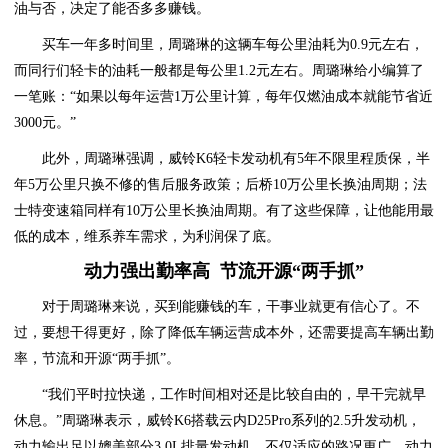
油与否，决定了能否多多赚钱。
买车一年多时间里，周璐琳的这辆车每公里油耗为0.9元左右，
而同行们轻卡的油耗一般都是每公里1.2元左右。周璐琳给小编算了
一笔账：“如果以每年运营1万公里计算，每年仅燃油成本就能节省近
3000元。”
此外，周璐琳强调，威铃K6轻卡发动机有5年不限里程质保，半
年5万公里只换不修的售后服务政策；后桥10万公里长换油周期；法
士特变速箱同样有10万公里长换油周期。有了这些保障，让他能用最
低的成本，维系养车需求，为利润保了底。
动力强出勤率高 节流开源“两手抓”
对于周璐琳来说，买到能赚钱的车，干事业就更有信心了。不
过，要想干得更好，除了降低车辆运营成本外，还需要提高车辆出勤
率，节流和开源“两手抓”。
“我们平时拉快递，工作时间相对还是比较自由的，早干完就早
休息。”周璐琳表示，威铃K6搭载云内D25Pro系列的2.5升发动机，
动力输出足以媲美部分3.0L排量发动机，不仅适应的路况更广，动力