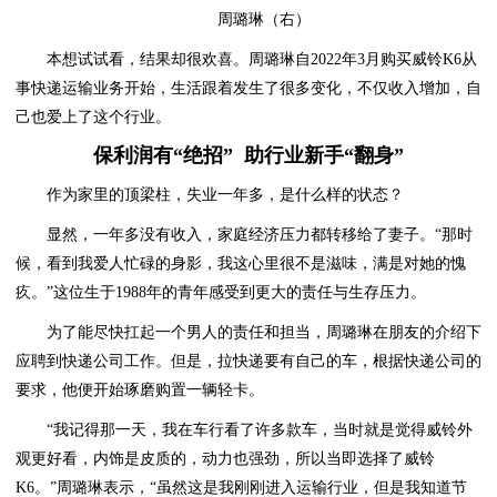
周璐琳（右）
本想试试看，结果却很欢喜。周璐琳自2022年3月购买威铃K6从
事快递运输业务开始，生活跟着发生了很多变化，不仅收入增加，自
己也爱上了这个行业。
保利润有“绝招” 助行业新手“翻身”
作为家里的顶梁柱，失业一年多，是什么样的状态？
显然，一年多没有收入，家庭经济压力都转移给了妻子。“那时
候，看到我爱人忙碌的身影，我这心里很不是滋味，满是对她的愧
疚。”这位生于1988年的青年感受到更大的责任与生存压力。
为了能尽快扛起一个男人的责任和担当，周璐琳在朋友的介绍下
应聘到快递公司工作。但是，拉快递要有自己的车，根据快递公司的
要求，他便开始琢磨购置一辆轻卡。
“我记得那一天，我在车行看了许多款车，当时就是觉得威铃外
观更好看，内饰是皮质的，动力也强劲，所以当即选择了威铃
K6。”周璐琳表示，“虽然这是我刚刚进入运输行业，但是我知道节