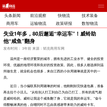
头条新闻
前沿观察
快物流
技术装备
商用车
运输物流
政策研报
数智物流
失业1年多，80后邂逅“幸运车”！威铃助
他“咸鱼”翻身
发布时间： 3年前
来源：韬克商用车网
温州是一座经济繁荣的城市，拥有先进的工业水平、健全的投资
环境、优越的地理环境和良好的投资政策。因此，很多人都选择到温
州做生意，就业机会也很多，来自江西的小伙周璐琳就是其中的一
员。
近日，当小编联系到周璐琳的时候，他刚刚卸完快递包裹，准备
再去拉个小活儿。“从给别人打工到自己为自己打工，所有的底气都
是威铃给的。威铃让我这个咸鱼翻了身，它就是我的幸运车。”奋斗
得酣畅淋漓的他，自嘲同时不忘由衷感谢带来助力的威铃卡车。