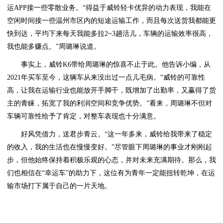
运APP接一些零散业务。“得益于威铃轻卡优异的动力表现，我能在
空闲时间接一些温州市区内的短途运输工作，而且每次送货我都能更
快到达，平均下来每天我能多拉2~3趟活儿，车辆的运输效率很高，
我也能多赚点。”周璐琳说道。
事实上，威铃K6带给周璐琳的惊喜不止于此。他告诉小编，从
2021年买车至今，这辆车从来没出过一点儿毛病。“威铃的可靠性
高，让我在运输行业也能放开手脚干，既增加了出勤率，又赢得了货
主的青睐，拓宽了我的利润空间和竞争优势。”看来，周璐琳不但对
车辆可靠性给予了肯定，对整车表现也十分满意。
好风凭借力，送君步青云。“这一年多来，威铃给我带来了稳定
的收入，我的生活也在慢慢变好。”尽管眼下周璐琳的事业才刚刚起
步，但他始终保持着积极乐观的心态，并对未来充满期待。那么，我
们也相信在“幸运车”的助力下，这位有为青年一定能扭转乾坤，在运
输市场打下属于自己的一片天地。