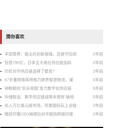
猜你喜欢
丰田章男：链主的创新倔强，还是守旧顽
2年前
狂揽790亿，日本五大商社供应链加码
2年前
印尼对华供应链选择了壁垒？
2年前
67岁董明珠挥师格力跨界智慧物流，谋
5年前
钟睒睒的“农夫帝国”发力数字化供应链
5年前
中储智运：数字供应链成降本增效“破局
5年前
杀入万亿美元级市场，阿里国际玩上全链
2年前
微软印裔CEO纳德拉对华脱钩转链印度
2年前