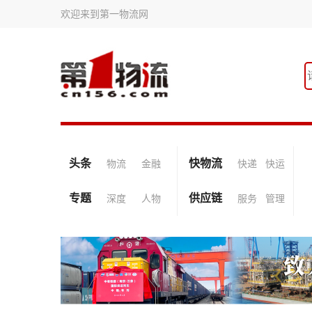
欢迎来到第一物流网
头条
快物流
物流
金融
快递
快运
专题
供应链
深度
人物
服务
管理