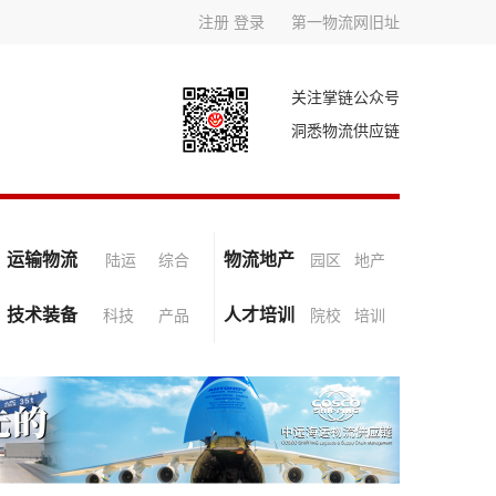
注册
登录
第一物流网旧址
关注掌链公众号
洞悉物流供应链
运输物流
物流地产
陆运
综合
园区
地产
技术装备
人才培训
科技
产品
院校
培训