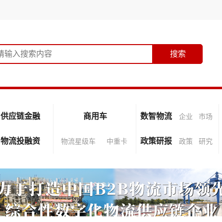
供应链金融
商用车
数智物流
企业
市场
物流投融资
政策研报
物流星级车
中重卡
政策
研究