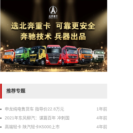
推荐专题
申龙纯电售货车 指导价22.8万元
1年前
2021年东风柳汽：谋篇百年 冲刺国
4年前
高端轻卡 陕汽轻卡K5000上市
4年前