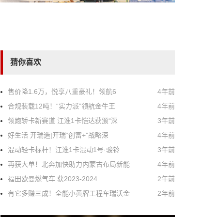
猜你喜欢
售价降1.6万，悦享八重豪礼！领航6
4年前
合规装载12吨！“实力派”领航金牛王
4年前
领跑轿卡新赛道 江淮1卡恺达获颁“深
3年前
好生活 开瑞造|开瑞“创富+”战略深
4年前
混动轻卡标杆！江淮1卡混动1号·骏铃
3年前
再获大单！北奔加快助力内蒙古布局新能
4年前
福田欧曼燃气车 获2023-2024
2年前
有它多赚三成！全能小黄牌工程车瑞沃金
2年前