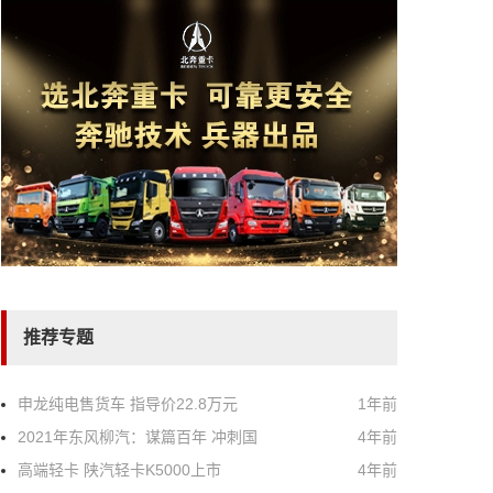
推荐专题
申龙纯电售货车 指导价22.8万元
1年前
2021年东风柳汽：谋篇百年 冲刺国
4年前
高端轻卡 陕汽轻卡K5000上市
4年前