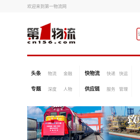
欢迎来到第一物流网
头条
快物流
物流
金融
快递
快运
专题
供应链
深度
人物
服务
管理