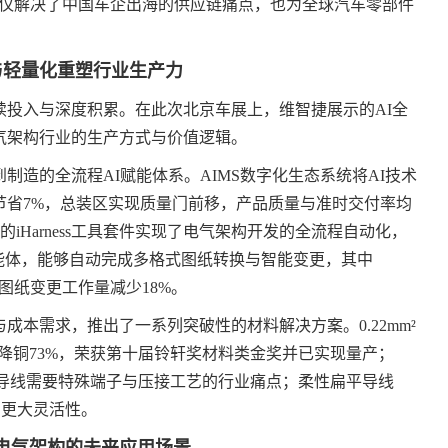
不仅解决了中国车企出海的供应链痛点，也为全球汽车零部件
与轻量化重塑行业生产力
续投入与深度积累。在此次北京车展上，维智捷展示的AI全
气架构行业的生产方式与价值逻辑。
造的全流程AI赋能体系。AIMS数字化生态系统将AI技术
节省7%，总装区实现质量门前移，产品质量与准时交付率均
的iHarness工具套件实现了电气架构开发的全流程自动化，
智能体，能够自动完成多格式图纸转换与智能变更，其中
，图纸变更工作量减少18%。
本需求，推出了一系列突破性的材料解决方案。0.22mm²
%、降铜73%，荣获第十届铃轩奖材料类金奖并已实现量产；
决了铝导线需要特殊端子与压接工艺的行业痛点；柔性扁平导线
了更大灵活性。