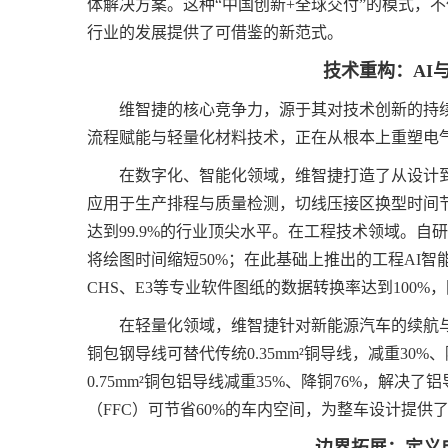
体解决方案。这种“中国创新+全球交付”的模式，
行业的发展提供了可借鉴的新范式。
技术重构：AI
维智捷的核心竞争力，源于其对技术创新的持
流程赋能与轻量化材料技术，正在从根本上重塑电
在数字化、智能化领域，维智捷打造了从设计到制
应用于生产排程与质量检测，切线压接区换型时间
达到99.9%的行业顶尖水平。在工程技术领域。自研
将绘图时间缩短50%；在此基础上推出的工程AI
CHS、E3等专业软件图纸的数据转换率达到100%
在轻量化领域，维智捷针对新能源汽车的续航与成
铜包钢导线可替代传统0.35mm²铜导线，减重30
0.75mm²铜包铝导线减重35%、降铜76%，解
（FFC）可节省60%的车内空间，为整车设计提供