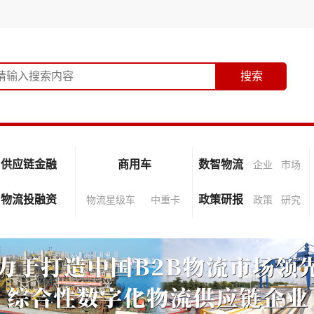
供应链金融
商用车
数智物流
企业
市场
物流投融资
政策研报
物流星级车
中重卡
政策
研究