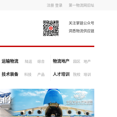
注册
登录
第一物流网旧址
关注掌链公众号
洞悉物流供应链
运输物流
物流地产
陆运
综合
园区
地产
技术装备
人才培训
科技
产品
院校
培训