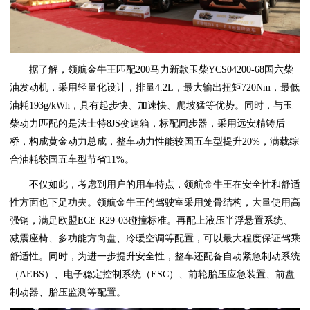
据了解，领航金牛王匹配200马力新款玉柴YCS04200-68国六柴
油发动机，采用轻量化设计，排量4.2L，最大输出扭矩720Nm，最低
油耗193g/kWh，具有起步快、加速快、爬坡猛等优势。同时，与玉
柴动力匹配的是法士特8JS变速箱，标配同步器，采用远安精铸后
桥，构成黄金动力总成，整车动力性能较国五车型提升20%，满载综
合油耗较国五车型节省11%。
不仅如此，考虑到用户的用车特点，领航金牛王在安全性和舒适
性方面也下足功夫。领航金牛王的驾驶室采用笼骨结构，大量使用高
强钢，满足欧盟ECE R29-03碰撞标准。再配上液压半浮悬置系统、
减震座椅、多功能方向盘、冷暖空调等配置，可以最大程度保证驾乘
舒适性。同时，为进一步提升安全性，整车还配备自动紧急制动系统
（AEBS）、电子稳定控制系统（ESC）、前轮胎压应急装置、前盘
制动器、胎压监测等配置。