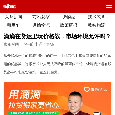
头条新闻
前沿观察
快物流
技术装备
商用车
运输物流
政策研报
数智物流
滴滴在货运里玩价格战，市场环境允许吗？
发布时间： 5年前
来源：掌链
岳云鹏标志性的说着“省心”的广告，手机短信中每天都能接到的50元
起的优惠券，这紧密的让人无法呼吸的暴雨似宣传，让滴滴货运有股
势必夺得北京货运第一宝座的感觉。