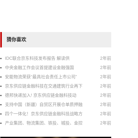
猜你喜欢
IDC联合京东科技发布报告 解读供
2年前
中央金融工作会议首提建设金融强国
2年前
安能物流荣获“最具社会责任上市公司”
2年前
京东供应链金融科技在交通建筑行业再下
2年前
德邦快递加入! 京东供应链金融科技动
2年前
支持中国（新疆）自贸区开展仓单质押融
2年前
四个一体化！京东供应链金融科技战略方
2年前
产业集团、物流集团、铁投、城投、金控
2年前