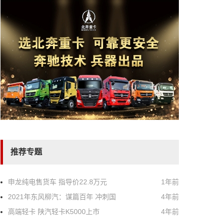
推荐专题
申龙纯电售货车 指导价22.8万元
1年前
2021年东风柳汽：谋篇百年 冲刺国
4年前
高端轻卡 陕汽轻卡K5000上市
4年前