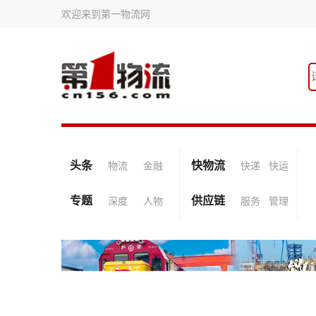
欢迎来到第一物流网
头条
快物流
物流
金融
快递
快运
专题
供应链
深度
人物
服务
管理