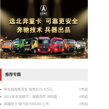
推荐专题
申龙纯电售货车 指导价22.8万元
1年前
2021年东风柳汽：谋篇百年 冲刺国
4年前
高端轻卡 陕汽轻卡K5000上市
4年前