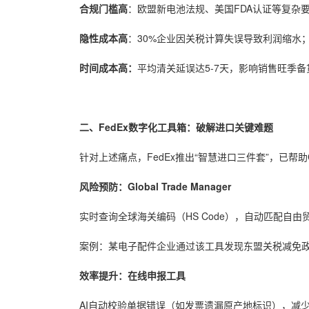
合规门槛高
：欧盟新电池法规、美国FDA认证等复杂
隐性成本高
：30%企业因关税计算失误导致利润缩水
时间成本高：
平均清关延误达5-7天，影响销售旺季备
二、FedEx数字化工具箱：破解进口关键难题
针对上述痛点，FedEx推出“智慧进口三件套”，已帮助Creat
风险预防：Global Trade Manager
实时查询全球海关编码（HS Code），自动匹配自由
案例：某电子配件企业通过该工具发现东盟关税减免政
效率提升：在线申报工具
AI自动校验单据错误（如发票遗漏原产地标识），减少