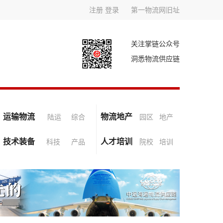
注册
登录
第一物流网旧址
关注掌链公众号
洞悉物流供应链
运输物流
物流地产
陆运
综合
园区
地产
技术装备
人才培训
科技
产品
院校
培训