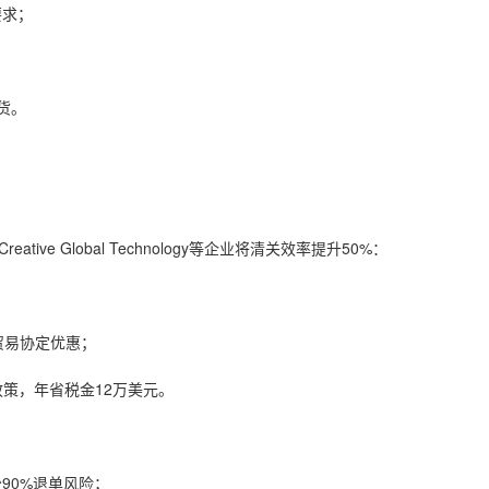
要求；
；
货。
ive Global Technology等企业将清关效率提升50%：
贸易协定优惠；
策，年省税金12万美元。
90%退单风险；