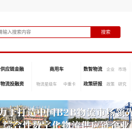
供应链金融
商用车
数智物流
企业
市场
物流投融资
政策研报
物流星级车
中重卡
政策
研究