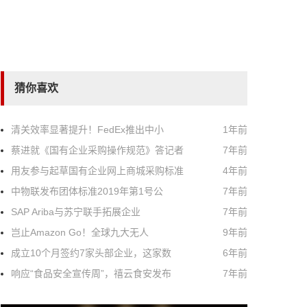
猜你喜欢
清关效率显著提升！FedEx推出中小
1年前
蔡进就《国有企业采购操作规范》答记者
7年前
用友参与起草国有企业网上商城采购标准
4年前
中物联发布团体标准2019年第1号公
7年前
SAP Ariba与苏宁联手拓展企业
7年前
岂止Amazon Go！全球九大无人
9年前
成立10个月签约7家头部企业，这家数
6年前
响应“食品安全宣传周”，禧云食安发布
7年前