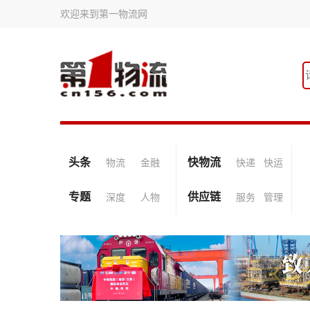
欢迎来到第一物流网
头条
快物流
物流
金融
快递
快运
专题
供应链
深度
人物
服务
管理