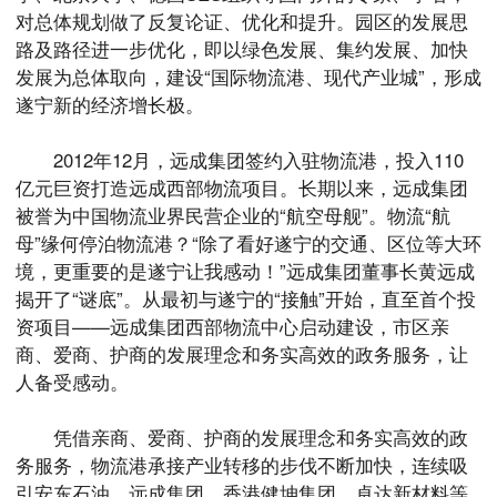
对总体规划做了反复论证、优化和提升。园区的发展思
路及路径进一步优化，即以绿色发展、集约发展、加快
发展为总体取向，建设“国际物流港、现代产业城”，形成
遂宁新的经济增长极。
2012年12月，远成集团签约入驻物流港，投入110
亿元巨资打造远成西部物流项目。长期以来，远成集团
被誉为中国物流业界民营企业的“航空母舰”。物流“航
母”缘何停泊物流港？“除了看好遂宁的交通、区位等大环
境，更重要的是遂宁让我感动！”远成集团董事长黄远成
揭开了“谜底”。从最初与遂宁的“接触”开始，直至首个投
资项目——远成集团西部物流中心启动建设，市区亲
商、爱商、护商的发展理念和务实高效的政务服务，让
人备受感动。
凭借亲商、爱商、护商的发展理念和务实高效的政
务服务，物流港承接产业转移的步伐不断加快，连续吸
引安东石油、远成集团、香港健坤集团、卓达新材料等