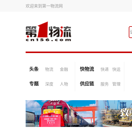
欢迎来到第一物流网
头条
快物流
物流
金融
快递
快运
专题
供应链
深度
人物
服务
管理