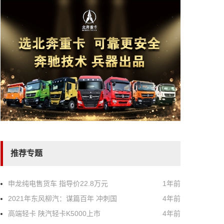
推荐专题
申龙纯电售货车 指导价22.8万元
1年前
2021年东风柳汽：谋篇百年 冲刺国
4年前
高端轻卡 陕汽轻卡K5000上市
4年前