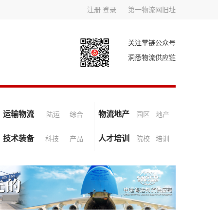
注册
登录
第一物流网旧址
关注掌链公众号
洞悉物流供应链
运输物流
物流地产
陆运
综合
园区
地产
技术装备
人才培训
科技
产品
院校
培训