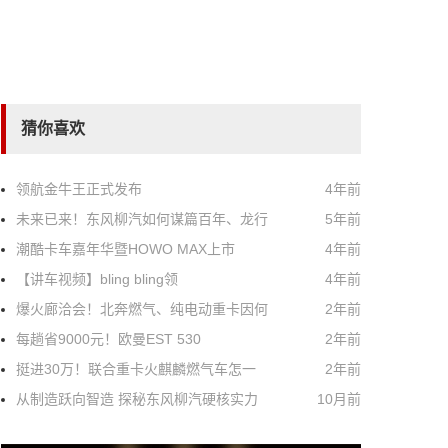
猜你喜欢
领航金牛王正式发布
4年前
未来已来！东风柳汽如何谋篇百年、龙行
5年前
潮酷卡车嘉年华暨HOWO MAX上市
4年前
【讲车视频】bling bling领
4年前
爆火廊洽会！北奔燃气、纯电动重卡因何
2年前
每趟省9000元！欧曼EST 530
2年前
挺进30万！联合重卡火麒麟燃气车怎一
2年前
从制造跃向智造 探秘东风柳汽硬核实力
10月前